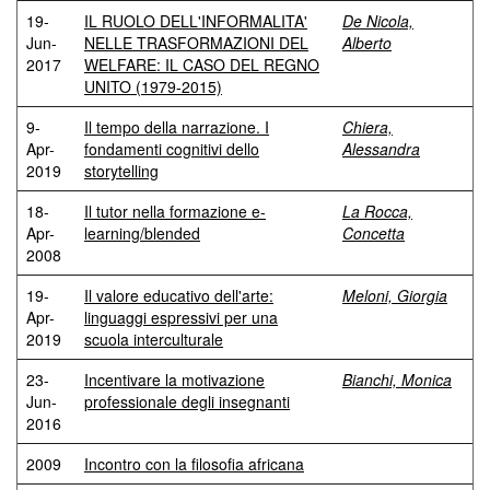
19-
IL RUOLO DELL'INFORMALITA'
De Nicola,
Jun-
NELLE TRASFORMAZIONI DEL
Alberto
2017
WELFARE: IL CASO DEL REGNO
UNITO (1979-2015)
9-
Il tempo della narrazione. I
Chiera,
Apr-
fondamenti cognitivi dello
Alessandra
2019
storytelling
18-
Il tutor nella formazione e-
La Rocca,
Apr-
learning/blended
Concetta
2008
19-
Il valore educativo dell'arte:
Meloni, Giorgia
Apr-
linguaggi espressivi per una
2019
scuola interculturale
23-
Incentivare la motivazione
Bianchi, Monica
Jun-
professionale degli insegnanti
2016
2009
Incontro con la filosofia africana