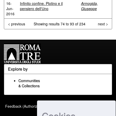
16-
Infinito confine. Plotino e il
Armogida,
Jun-
pensiero dell'Uno
Giuseppe
2016
< previous
Showing results 74 to 93 of 234
next >
Explore by
Communities
& Collections
Built with
DSpace-CRIS
-
Feedback (Authorized Only)
Extension maintained and
Cookies
optimized by