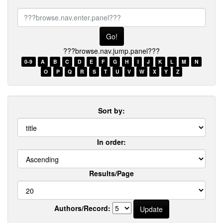
???
browse.nav.enter.panel???
???browse.nav.jump.panel???
0-9
A
B
C
D
E
F
G
H
I
J
K
L
M
N
O
P
Q
R
S
T
U
V
W
X
Y
Z
Sort by:
In order:
Results/Page
Authors/Record: