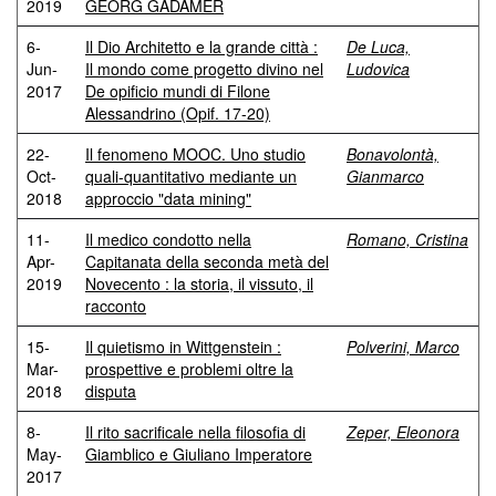
2019
GEORG GADAMER
6-
Il Dio Architetto e la grande città :
De Luca,
Jun-
Il mondo come progetto divino nel
Ludovica
2017
De opificio mundi di Filone
Alessandrino (Opif. 17-20)
22-
Il fenomeno MOOC. Uno studio
Bonavolontà,
Oct-
quali-quantitativo mediante un
Gianmarco
2018
approccio "data mining"
11-
Il medico condotto nella
Romano, Cristina
Apr-
Capitanata della seconda metà del
2019
Novecento : la storia, il vissuto, il
racconto
15-
Il quietismo in Wittgenstein :
Polverini, Marco
Mar-
prospettive e problemi oltre la
2018
disputa
8-
Il rito sacrificale nella filosofia di
Zeper, Eleonora
May-
Giamblico e Giuliano Imperatore
2017