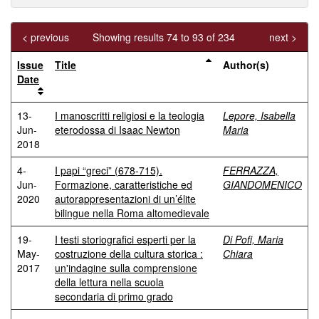
< previous
Showing results 74 to 93 of 234
next >
Issue
Title
Author(s)
Date
13-
I manoscritti religiosi e la teologia
Lepore, Isabella
Jun-
eterodossa di Isaac Newton
Maria
2018
4-
I papi “greci” (678-715).
FERRAZZA,
Jun-
Formazione, caratteristiche ed
GIANDOMENICO
2020
autorappresentazioni di un’élite
bilingue nella Roma altomedievale
19-
I testi storiografici esperti per la
Di Pofi, Maria
May-
costruzione della cultura storica :
Chiara
2017
un'indagine sulla comprensione
della lettura nella scuola
secondaria di primo grado