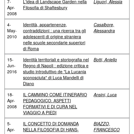
7-
L'idea di Landscape Garden nella
Liguori, Alessia
Apr-
Filosofia di Shaftesbury
2008
4-
Identità, appartenenze,
Casalbore,
May-
contraddizioni : una ricerca tra gli
Alessandra
2010
adolescenti di origine straniera
nelle scuole secondarie superiori
di Roma
15-
Identità territoriali e storiografia nel
Botti, Aniello
Jun-
Regno di Napoli : edizione critica e
2016
studio introduttivo de "La Lucania
sconosciuta" di Luca Mandelli di
Diano
18-
IL CAMMINO COME ITINERARIO
Ansini, Luca
Apr-
PEDAGOGICO. ASPETTI
2008
FORMATIVI E DI CURA NEL
VIAGGIO A PIEDI
5-
IL CONCETTO DI DOMANDA
BIAZZO,
Apr-
NELLA FILOSOFIA DI HANS-
FRANCESCO