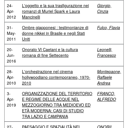
24-
L'oggetto e la sua trasfigurazione nei
Giorgio,
Apr-
romanzi di Muriel Spark e Laura
Cinzia
2012
Mancinelli
31-
Ombre giapponesi : testimonianze di
Fulco, Flavia
May-
donne nikkei in Brasile e negli Stati
2011
Uniti
20-
Onorato VI Caetani e la cultura
Leonelli,
Jun-
romana di fine Settecento
Francesco
2016
28-
L'orchestrazione nel cinema
Montepaone,
Apr-
hollywoodiano contemporaneo, 1970-
Raffaele
2010
2010
Andrea
3-
ORGANIZZAZIONE DEL TERRITORIO
FRANCO,
Apr-
E REGIME DELLE ACQUE NEL
ALFREDO
2019
MEZZOGIORNO TRA MEDIOEVO ED
ETÀ MODERNA: CASI DI STUDIO
TRA LAZIO E CAMPANIA
27-
PAESAGGIO E SPAZIALITÀ NEL
ONORII,