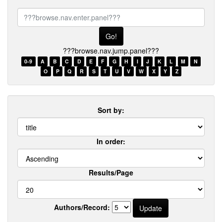
???
browse.nav.enter.panel???
???browse.nav.jump.panel???
0-9
A
B
C
D
E
F
G
H
I
J
K
L
M
N
O
P
Q
R
S
T
U
V
W
X
Y
Z
Sort by:
In order:
Results/Page
Authors/Record: