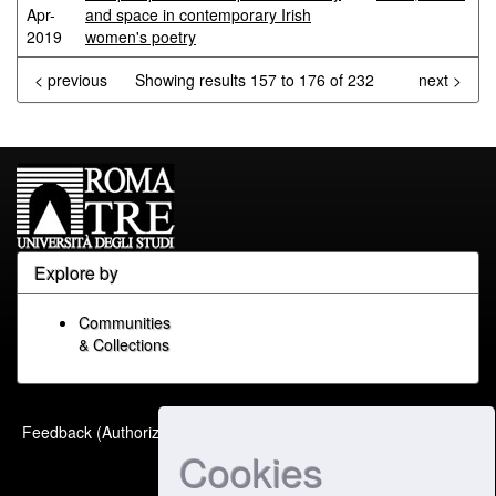
Apr-
and space in contemporary Irish
2019
women's poetry
< previous
Showing results 157 to 176 of 232
next >
Explore by
Communities
& Collections
Built with
DSpace-CRIS
-
Feedback (Authorized Only)
Extension maintained and
Cookies
optimized by