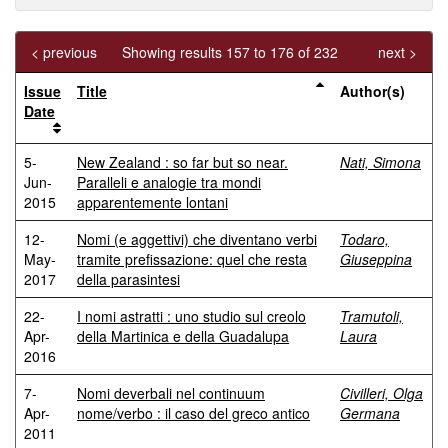
< previous
Showing results 157 to 176 of 232
next >
Issue
Title
Author(s)
Date
5-
New Zealand : so far but so near.
Nati, Simona
Jun-
Paralleli e analogie tra mondi
2015
apparentemente lontani
12-
Nomi (e aggettivi) che diventano verbi
Todaro,
May-
tramite prefissazione: quel che resta
Giuseppina
2017
della parasintesi
22-
I nomi astratti : uno studio sul creolo
Tramutoli,
Apr-
della Martinica e della Guadalupa
Laura
2016
7-
Nomi deverbali nel continuum
Civilleri, Olga
Apr-
nome/verbo : il caso del greco antico
Germana
2011