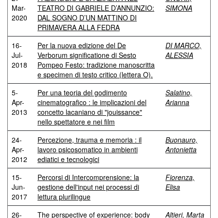
Mar-
TEATRO DI GABRIELE D’ANNUNZIO:
SIMONA
2020
DAL SOGNO D’UN MATTINO DI
PRIMAVERA ALLA FEDRA
16-
Per la nuova edizione del De
DI MARCO,
Jul-
Verborum significatione di Sesto
ALESSIA
2018
Pompeo Festo: tradizione manoscritta
e specimen di testo critico (lettera O).
5-
Per una teoria del godimento
Salatino,
Apr-
cinematografico : le implicazioni del
Arianna
2013
concetto lacaniano di "jouissance"
nello spettatore e nei film
24-
Percezione, trauma e memoria : il
Buonauro,
Apr-
lavoro psicosomatico in ambienti
Antonietta
2012
ediatici e tecnologici
15-
Percorsi di Intercomprensione: la
Fiorenza,
Jun-
gestione dell'input nei processi di
Elisa
2017
lettura plurilingue
26-
The perspective of experience: body
Altieri, Marta