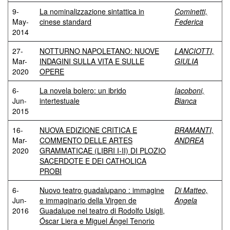
9-
La nominalizzazione sintattica in
Cominetti,
May-
cinese standard
Federica
2014
27-
NOTTURNO NAPOLETANO: NUOVE
LANCIOTTI,
Mar-
INDAGINI SULLA VITA E SULLE
GIULIA
2020
OPERE
6-
La novela bolero: un ibrido
Iacoboni,
Jun-
intertestuale
Bianca
2015
16-
NUOVA EDIZIONE CRITICA E
BRAMANTI,
Mar-
COMMENTO DELLE ARTES
ANDREA
2020
GRAMMATICAE (LIBRI I-II) DI PLOZIO
SACERDOTE E DEI CATHOLICA
PROBI
6-
Nuovo teatro guadalupano : immagine
Di Matteo,
Jun-
e immaginario della Virgen de
Angela
2016
Guadalupe nel teatro di Rodolfo Usigli,
Óscar Liera e Miguel Ángel Tenorio