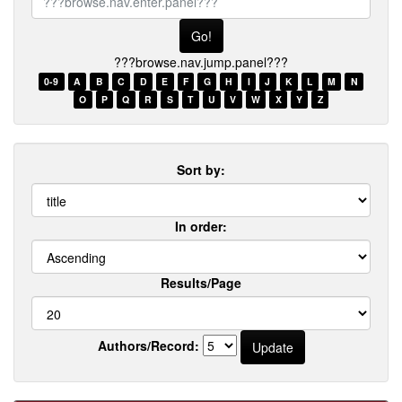
browse.nav.enter.panel???
???browse.nav.jump.panel???
0-9
A
B
C
D
E
F
G
H
I
J
K
L
M
N
O
P
Q
R
S
T
U
V
W
X
Y
Z
Sort by:
In order:
Results/Page
Authors/Record: