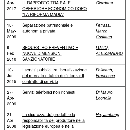
Apr-
IL RAPPORTO TRA P.A. E
Giordana
2017
OPERATORE ECONOMICO DOPO
"LA RIFORMA MADIA"
18-
Separazione patrimoniale e
Petrassi,
May-
autonomia privata
Marco
2009
Cristiano
9-
SEQUESTRO PREVENTIVO E
LUZIO,
Feb-
NUOVE DIMENSIONI
ALESSANDRO
2018
SANZIONATORIE
10-
I servizi pubblici tra liberalizzazione
Pellicanò,
Jun-
del mercato e tutela dell'utenza: il
Francesca
2015
contratto di servizio
27-
Servizi telefonici non richiesti
Di Mauro,
Apr-
Leonella
2009
21-
La sicurezza dei prodotti e la
Hu, Junhong
Apr-
responsabilità del produttore nella
2008
legislazione europea e nella