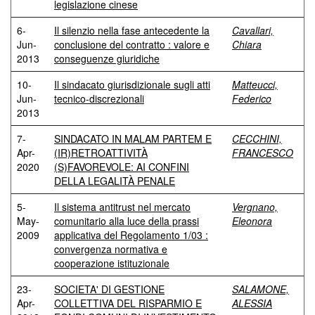
legislazione cinese
6-
Il silenzio nella fase antecedente la
Cavallari,
Jun-
conclusione del contratto : valore e
Chiara
2013
conseguenze giuridiche
10-
Il sindacato giurisdizionale sugli atti
Matteucci,
Jun-
tecnico-discrezionali
Federico
2013
7-
SINDACATO IN MALAM PARTEM E
CECCHINI,
Apr-
(IR)RETROATTIVITÀ
FRANCESCO
2020
(S)FAVOREVOLE: AI CONFINI
DELLA LEGALITÀ PENALE
5-
Il sistema antitrust nel mercato
Vergnano,
May-
comunitario alla luce della prassi
Eleonora
2009
applicativa del Regolamento 1/03 :
convergenza normativa e
cooperazione istituzionale
23-
SOCIETA' DI GESTIONE
SALAMONE,
Apr-
COLLETTIVA DEL RISPARMIO E
ALESSIA