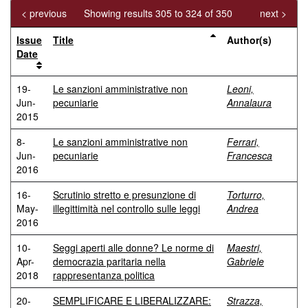
< previous
Showing results 305 to 324 of 350
next >
Issue
Title
Author(s)
Date
19-
Le sanzioni amministrative non
Leoni,
Jun-
pecuniarie
Annalaura
2015
8-
Le sanzioni amministrative non
Ferrari,
Jun-
pecuniarie
Francesca
2016
16-
Scrutinio stretto e presunzione di
Torturro,
May-
illegittimità nel controllo sulle leggi
Andrea
2016
10-
Seggi aperti alle donne? Le norme di
Maestri,
Apr-
democrazia paritaria nella
Gabriele
2018
rappresentanza politica
20-
SEMPLIFICARE E LIBERALIZZARE:
Strazza,