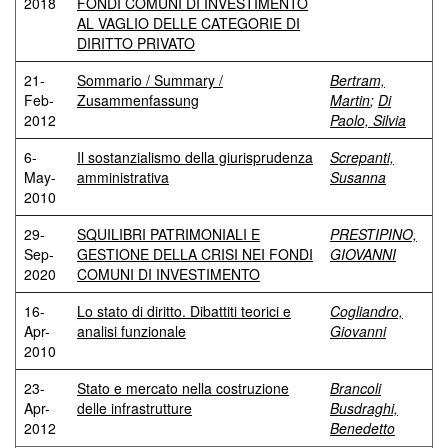
2018
FONDI COMUNI DI INVESTIMENTO
AL VAGLIO DELLE CATEGORIE DI
DIRITTO PRIVATO
21-
Sommario / Summary /
Bertram,
Feb-
Zusammenfassung
Martin
;
Di
2012
Paolo, Silvia
6-
Il sostanzialismo della giurisprudenza
Screpanti,
May-
amministrativa
Susanna
2010
29-
SQUILIBRI PATRIMONIALI E
PRESTIPINO,
Sep-
GESTIONE DELLA CRISI NEI FONDI
GIOVANNI
2020
COMUNI DI INVESTIMENTO
16-
Lo stato di diritto. Dibattiti teorici e
Cogliandro,
Apr-
analisi funzionale
Giovanni
2010
23-
Stato e mercato nella costruzione
Brancoli
Apr-
delle infrastrutture
Busdraghi,
2012
Benedetto