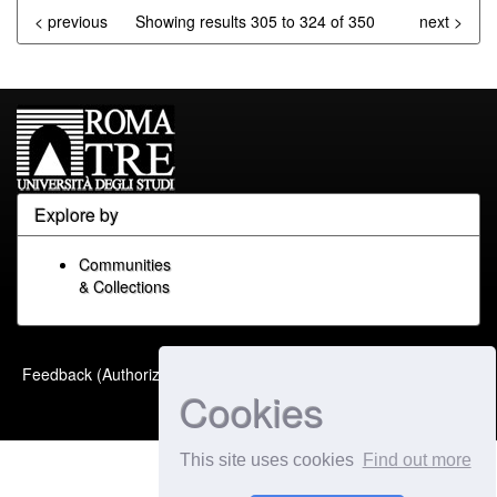
< previous
Showing results 305 to 324 of 350
next >
Explore by
Communities
& Collections
Built with
DSpace-CRIS
-
Feedback (Authorized Only)
Extension maintained and
Cookies
optimized by
This site uses cookies
Find out more