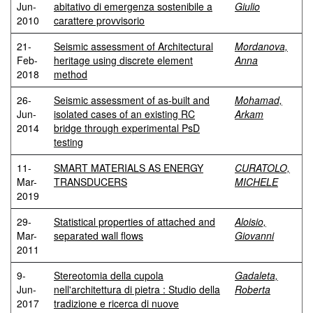
Jun-
abitativo di emergenza sostenibile a
Giulio
2010
carattere provvisorio
21-
Seismic assessment of Architectural
Mordanova,
Feb-
heritage using discrete element
Anna
2018
method
26-
Seismic assessment of as-built and
Mohamad,
Jun-
isolated cases of an existing RC
Arkam
2014
bridge through experimental PsD
testing
11-
SMART MATERIALS AS ENERGY
CURATOLO,
Mar-
TRANSDUCERS
MICHELE
2019
29-
Statistical properties of attached and
Aloisio,
Mar-
separated wall flows
Giovanni
2011
9-
Stereotomia della cupola
Gadaleta,
Jun-
nell'architettura di pietra : Studio della
Roberta
2017
tradizione e ricerca di nuove