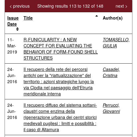
< previous
Showing results 113 to 132 of 148
next >
Issue
Title
Author(s)
Date
11-
R-FUNICULARITY : A NEW
TOMASELLO,
Mar-
CONCEPT FOR EVALUATING THE
GIULIA
2019
BEHAVIOR OF FORM-FOUND SHELL
STRUCTURES
24-
Il recupero della rete dei percorsi
Casadei,
Jun-
antichi per la "riattualizzazione" del
Cristina
2016
territorio : azioni strategiche lungo la
via Clodia nel paesaggio dell'Etruria
meridionale interna
24-
Il recupero diffuso del sistema sottani-
Perrucci,
Jun-
claustri come enzima della
Giovanni
2016
rigenerazione urbana dei centri storici
medievali pugliesi : limiti e possibilità :
il caso di Altamura