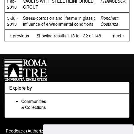
Feb-
VAULTS WITH STEEL REINFORCED
FRANCESCA
2018
GROUT
5-Jul-
Stress-corrosion and lifetime in glass :
Ronchetti,
2013
influence of environmental conditions
Costanza
< previous
Showing results 113 to 132 of 148
next >
Explore by
Communities
& Collections
Built with
DSpace-CRIS
-
Feedback (Authorized Only)