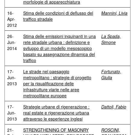
morfologie di apparecchiatura
16-
Stima delle condizioni di deflusso del
Mannini, Livia
Apr-
traffico stradale
2012
26-
Stima delle emissioni inquinanti in una
La Spada,
Jun-
rete stradale urbana : definizione e
Simone
2014
sviluppo di un modello mesoscopico
basato su assegnazione dinamica del
traffico
17-
Le strade nel paesaggio
Fortunato,
Jun-
metropolitano : strategie di progetto
Giulia
2013
per la riqualificazione delle
infrastrutture viarie nelle aree
metropolitane europee
17-
Strategie urbane di rigenerazione :
Dattoli, Fabio
Jun-
real estate e rigenerazione urbana
2013
attraverso le esperienze inglesi
21-
STRENGTHENING OF MASONRY
ROSCINI,