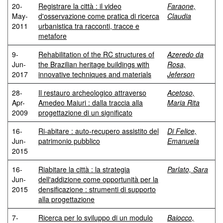
20-
Registrare la città : il video
Faraone,
May-
d'osservazione come pratica di ricerca
Claudia
2011
urbanistica tra racconti, tracce e
metafore
9-
Rehabilitation of the RC structures of
Azeredo da
Jun-
the Brazilian heritage buildings with
Rosa,
2017
innovative techniques and materials
Jeferson
28-
Il restauro archeologico attraverso
Acetoso,
Apr-
Amedeo Maiuri : dalla traccia alla
Maria Rita
2009
progettazione di un significato
16-
Ri-abitare : auto-recupero assistito del
Di Felice,
Jun-
patrimonio pubblico
Emanuela
2015
16-
Riabitare la città : la strategia
Parlato, Sara
Jun-
dell'addizione come opportunità per la
2015
densificazione : strumenti di supporto
alla progettazione
7-
Ricerca per lo sviluppo di un modulo
Baiocco,