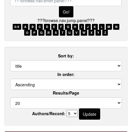
browse.nav.enter.panel???
???browse.nav.jump.panel???
0-9
A
B
C
D
E
F
G
H
I
J
K
L
M
N
O
P
Q
R
S
T
U
V
W
X
Y
Z
Sort by:
In order:
Results/Page
Authors/Record: