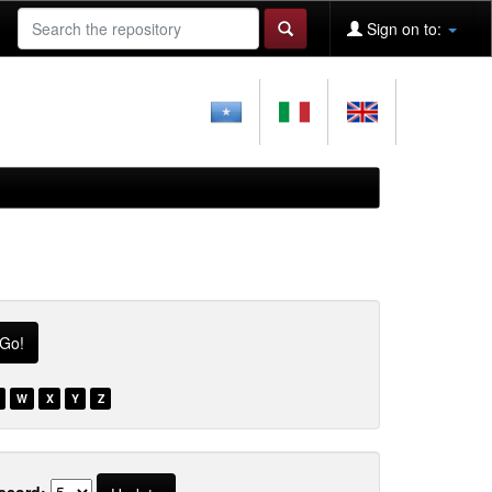
Sign on to:
W
X
Y
Z
ecord: