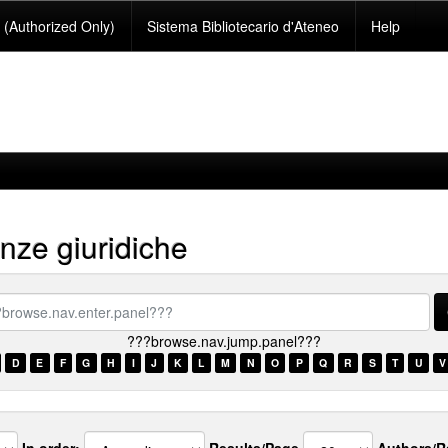
(Authorized Only)
Sistema Bibliotecario d'Ateneo
Help
nze giuridiche
se.nav.enter.panel???
???browse.nav.jump.panel???
D
E
F
G
H
I
J
K
L
M
N
O
P
Q
R
S
T
U
V
In order:
Results/Page
Authors/R