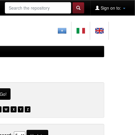
Sign on to:
W
X
Y
Z
ecord: