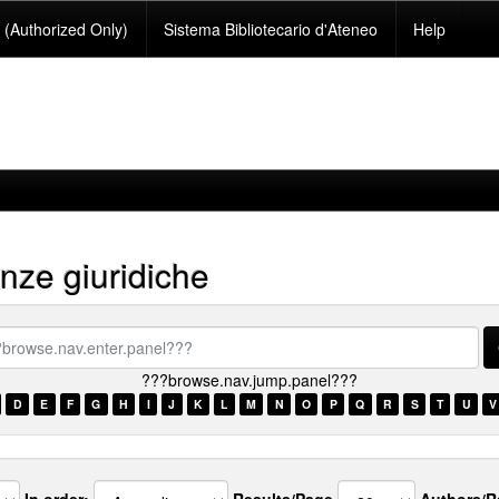
(Authorized Only)
Sistema Bibliotecario d'Ateneo
Help
nze giuridiche
se.nav.enter.panel???
???browse.nav.jump.panel???
D
E
F
G
H
I
J
K
L
M
N
O
P
Q
R
S
T
U
V
In order:
Results/Page
Authors/R