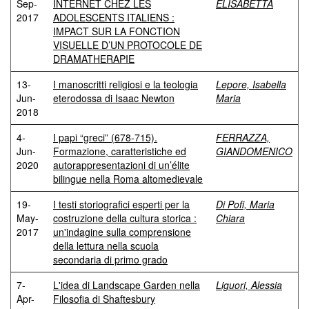
Sep-
INTERNET CHEZ LES
ELISABETTA
2017
ADOLESCENTS ITALIENS :
IMPACT SUR LA FONCTION
VISUELLE D’UN PROTOCOLE DE
DRAMATHERAPIE
13-
I manoscritti religiosi e la teologia
Lepore, Isabella
Jun-
eterodossa di Isaac Newton
Maria
2018
4-
I papi “greci” (678-715).
FERRAZZA,
Jun-
Formazione, caratteristiche ed
GIANDOMENICO
2020
autorappresentazioni di un’élite
bilingue nella Roma altomedievale
19-
I testi storiografici esperti per la
Di Pofi, Maria
May-
costruzione della cultura storica :
Chiara
2017
un'indagine sulla comprensione
della lettura nella scuola
secondaria di primo grado
7-
L'idea di Landscape Garden nella
Liguori, Alessia
Apr-
Filosofia di Shaftesbury