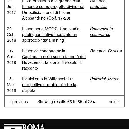
6-
Il Dio Architetto e la grande città :
De Luca,
Jun-
Il mondo come progetto divino nel
Ludovica
2017
De opificio mundi di Filone
Alessandrino (Opif. 17-20)
22-
Il fenomeno MOOC. Uno studio
Bonavolontà,
Oct-
quali-quantitativo mediante un
Gianmarco
2018
approccio "data mining"
11-
Il medico condotto nella
Romano, Cristina
Apr-
Capitanata della seconda metà del
2019
Novecento : la storia, il vissuto, il
racconto
15-
Il quietismo in Wittgenstein :
Polverini, Marco
Mar-
prospettive e problemi oltre la
2018
disputa
< previous
Showing results 66 to 85 of 234
next >