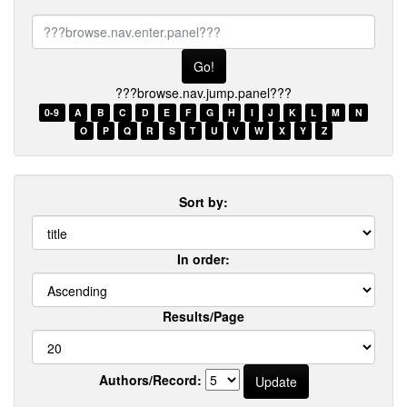
???
browse.nav.enter.panel???
???browse.nav.jump.panel???
0-9
A
B
C
D
E
F
G
H
I
J
K
L
M
N
O
P
Q
R
S
T
U
V
W
X
Y
Z
Sort by:
In order:
Results/Page
Authors/Record: