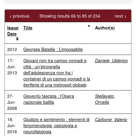
< previous
Showing results 66 to 85 of 234
next >
Issue
Title
Author(s)
Date
2012
Georges Bataille : L’impossibile
17-
Giovani rom tra campo nomadi e
Daniele, Ulderico
Jun-
città : un'etnografia
2013
dell'adolescenza rom fra i
container di un campo-nomadi e la
èeriferia di una metropoli globale
27-
Gioventù fascista : l'Opera
Stellavato,
Jun-
nazionale balilla
Ornella
2008
16-
Giudizio e sentimento : elementi di
Carbone, Valerio
Jun-
fenomenologia, psicologia e
2016
neurofisiologia