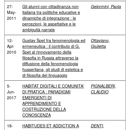
27-
Gli alunni con cittadinanza non
Gelormini, Paola
May-
italiana tra politiche educative e
2011
dinamiche di integrazione : le
percezioni, le aspettative e le
ambiguità narrate
12-
Gustav Špet fra fenomenologia ed
Ottaviano,
Apr-
ermeneutica : il contributo di G.
Giulietta
2010
Špet al rinnovamento della
filosofia in Russia attraverso la
diffusione della fenomenologia
husserliana, gli studi di estetica e
di filosofia del linguaggio
5-
HABITAT DIGITALI E COMUNITA'
PIGNALBERI,
Jun-
DI PRATICA : PARADIGMI
CLAUDIO
2017
EMERGENTI DI
APPRENDIMENTO E
COSTRUZIONE DELLA
CONOSCENZA
18-
HABITUDES ET ADDICTION A
DENTI,