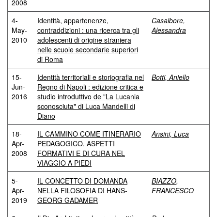
2008
4-
Identità, appartenenze,
Casalbore,
May-
contraddizioni : una ricerca tra gli
Alessandra
2010
adolescenti di origine straniera
nelle scuole secondarie superiori
di Roma
15-
Identità territoriali e storiografia nel
Botti, Aniello
Jun-
Regno di Napoli : edizione critica e
2016
studio introduttivo de "La Lucania
sconosciuta" di Luca Mandelli di
Diano
18-
IL CAMMINO COME ITINERARIO
Ansini, Luca
Apr-
PEDAGOGICO. ASPETTI
2008
FORMATIVI E DI CURA NEL
VIAGGIO A PIEDI
5-
IL CONCETTO DI DOMANDA
BIAZZO,
Apr-
NELLA FILOSOFIA DI HANS-
FRANCESCO
2019
GEORG GADAMER