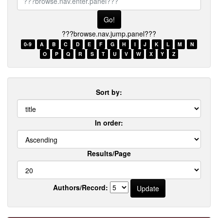
browse.nav.enter.panel???
???browse.nav.jump.panel???
0-9
A
B
C
D
E
F
G
H
I
J
K
L
M
N
O
P
Q
R
S
T
U
V
W
X
Y
Z
Sort by:
In order:
Results/Page
Authors/Record: