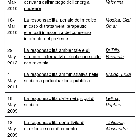
Mar-
derivanti dall'impiego dell'energia
Valentina
2010
nucleare
18-
La responsabilita' penale del medico
Modica, Gigi
Mar-
in caso di trattamenti terapeutici
Omar
2010
effettuati in assenza del consenso
informato del paziente
29-
La responsabilità ambientale e gli
Di Tillo,
May-
strumenti alternativi di risoluzione delle
Pasquale
2013
controversie
4-
La responsabilità amministrativa nelle
Braido, Erika
May-
società a partecipazione pubblica
2011
18-
La responsabilità civile nei gruppi di
Letizia,
May-
società
Daphne
2009
18-
La responsabilità per attività di
Tintisona,
May-
direzione e coordinamento
Alessandra
2009