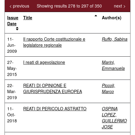
< previous
Showing results 278 to 297 of 350
next >
Issue
Title
Author(s)
Date
11-
Il rapporto Corte costituzionale e
Ruffo, Sabina
Jun-
legislatore regionale
2009
27-
I reati di agevolazione
Marini,
May-
Emmanuela
2015
22-
REATI DI OPINIONE E
Piccoli,
Mar-
GIURISPRUDENZA EUROPEA
Marco
2019
11-
REATI DI PERICOLO ASTRATTO
OSPINA
Oct-
LOPEZ,
2018
GUILLERMO
JOSE