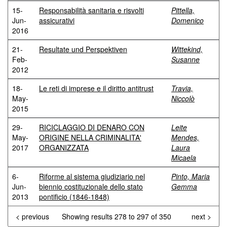
15-
Responsabilità sanitaria e risvolti
Pittella,
Jun-
assicurativi
Domenico
2016
21-
Resultate und Perspektiven
Wittekind,
Feb-
Susanne
2012
18-
Le reti di imprese e il diritto antitrust
Travia,
May-
Niccolò
2015
29-
RICICLAGGIO DI DENARO CON
Leite
May-
ORIGINE NELLA CRIMINALITA'
Mendes,
2017
ORGANIZZATA
Laura
Micaela
6-
Riforme al sistema giudiziario nel
Pinto, Maria
Jun-
biennio costituzionale dello stato
Gemma
2013
pontificio (1846-1848)
< previous
Showing results 278 to 297 of 350
next >