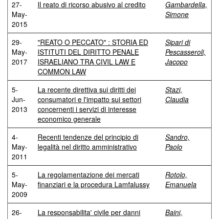
27-
Il reato di ricorso abusivo al credito
Gambardella,
May-
Simone
2015
29-
"REATO O PECCATO" : STORIA ED
Sipari di
May-
ISTITUTI DEL DIRITTO PENALE
Pescasseroli,
2017
ISRAELIANO TRA CIVIL LAW E
Jacopo
COMMON LAW
5-
La recente direttiva sui diritti dei
Stazi,
Jun-
consumatori e l'impatto sui settori
Claudia
2013
concernenti i servizi di interesse
economico generale
4-
Recenti tendenze del principio di
Sandro,
May-
legalità nel diritto amministrativo
Paolo
2011
5-
La regolamentazione dei mercati
Rotolo,
May-
finanziari e la procedura Lamfalussy
Emanuela
2009
26-
La responsabilita' civile per danni
Baini,