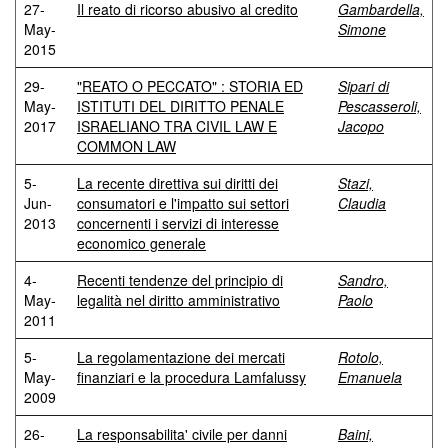
27-
Il reato di ricorso abusivo al credito
Gambardella,
May-
Simone
2015
29-
"REATO O PECCATO" : STORIA ED
Sipari di
May-
ISTITUTI DEL DIRITTO PENALE
Pescasseroli,
2017
ISRAELIANO TRA CIVIL LAW E
Jacopo
COMMON LAW
5-
La recente direttiva sui diritti dei
Stazi,
Jun-
consumatori e l'impatto sui settori
Claudia
2013
concernenti i servizi di interesse
economico generale
4-
Recenti tendenze del principio di
Sandro,
May-
legalità nel diritto amministrativo
Paolo
2011
5-
La regolamentazione dei mercati
Rotolo,
May-
finanziari e la procedura Lamfalussy
Emanuela
2009
26-
La responsabilita' civile per danni
Baini,