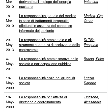
Mar-
derivanti dall'impiego dell'energia
Valentina
2010
nucleare
18-
La responsabilita' penale del medico
Modica, Gigi
Mar-
in caso di trattamenti terapeutici
Omar
2010
effettuati in assenza del consenso
informato del paziente
29-
La responsabilità ambientale e gli
Di Tillo,
May-
strumenti alternativi di risoluzione delle
Pasquale
2013
controversie
4-
La responsabilità amministrativa nelle
Braido, Erika
May-
società a partecipazione pubblica
2011
18-
La responsabilità civile nei gruppi di
Letizia,
May-
società
Daphne
2009
18-
La responsabilità per attività di
Tintisona,
May-
direzione e coordinamento
Alessandra
2009