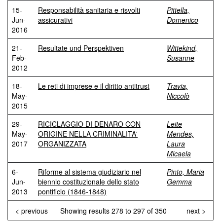
15-
Responsabilità sanitaria e risvolti
Pittella,
Jun-
assicurativi
Domenico
2016
21-
Resultate und Perspektiven
Wittekind,
Feb-
Susanne
2012
18-
Le reti di imprese e il diritto antitrust
Travia,
May-
Niccolò
2015
29-
RICICLAGGIO DI DENARO CON
Leite
May-
ORIGINE NELLA CRIMINALITA'
Mendes,
2017
ORGANIZZATA
Laura
Micaela
6-
Riforme al sistema giudiziario nel
Pinto, Maria
Jun-
biennio costituzionale dello stato
Gemma
2013
pontificio (1846-1848)
< previous
Showing results 278 to 297 of 350
next >