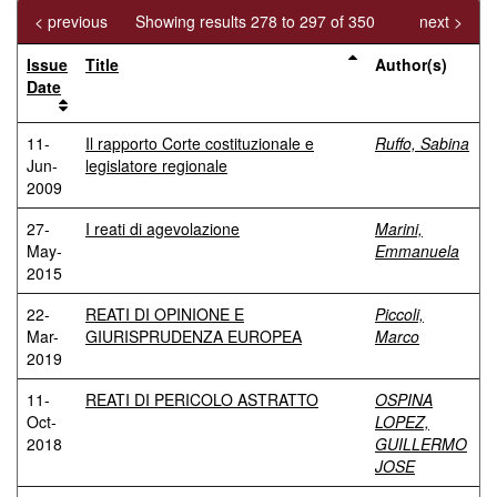
< previous
Showing results 278 to 297 of 350
next >
Issue
Title
Author(s)
Date
11-
Il rapporto Corte costituzionale e
Ruffo, Sabina
Jun-
legislatore regionale
2009
27-
I reati di agevolazione
Marini,
May-
Emmanuela
2015
22-
REATI DI OPINIONE E
Piccoli,
Mar-
GIURISPRUDENZA EUROPEA
Marco
2019
11-
REATI DI PERICOLO ASTRATTO
OSPINA
Oct-
LOPEZ,
2018
GUILLERMO
JOSE