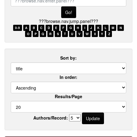
browse.nav.enter.panel???
???browse.nav.jump.panel???
0-9
A
B
C
D
E
F
G
H
I
J
K
L
M
N
O
P
Q
R
S
T
U
V
W
X
Y
Z
Sort by:
In order:
Results/Page
Authors/Record: