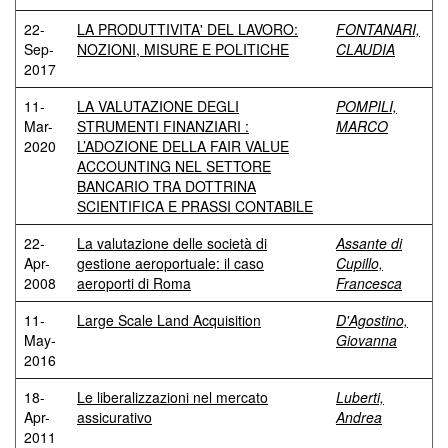
22-
LA PRODUTTIVITA' DEL LAVORO:
FONTANARI,
Sep-
NOZIONI, MISURE E POLITICHE
CLAUDIA
2017
11-
LA VALUTAZIONE DEGLI
POMPILI,
Mar-
STRUMENTI FINANZIARI :
MARCO
2020
L’ADOZIONE DELLA FAIR VALUE
ACCOUNTING NEL SETTORE
BANCARIO TRA DOTTRINA
SCIENTIFICA E PRASSI CONTABILE
22-
La valutazione delle società di
Assante di
Apr-
gestione aeroportuale: il caso
Cupillo,
2008
aeroporti di Roma
Francesca
11-
Large Scale Land Acquisition
D'Agostino,
May-
Giovanna
2016
18-
Le liberalizzazioni nel mercato
Luberti,
Apr-
assicurativo
Andrea
2011