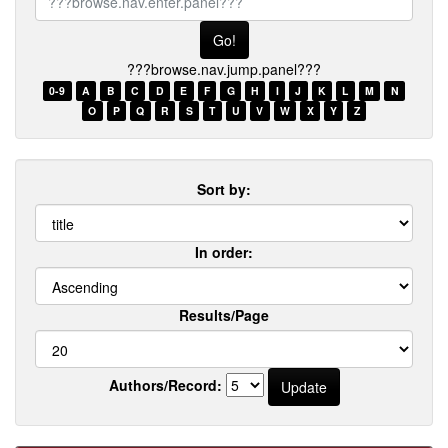
browse.nav.enter.panel???
???browse.nav.jump.panel???
0-9
A
B
C
D
E
F
G
H
I
J
K
L
M
N
O
P
Q
R
S
T
U
V
W
X
Y
Z
Sort by:
In order:
Results/Page
Authors/Record: