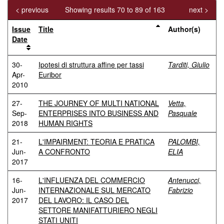
< previous
Showing results 70 to 89 of 163
next >
Issue
Title
Author(s)
Date
30-
Ipotesi di struttura affine per tassi
Tarditi, Giulio
Apr-
Euribor
2010
27-
THE JOURNEY OF MULTI NATIONAL
Vetta,
Sep-
ENTERPRISES INTO BUSINESS AND
Pasquale
2018
HUMAN RIGHTS
21-
L'IMPAIRMENT: TEORIA E PRATICA
PALOMBI,
Jun-
A CONFRONTO
ELIA
2017
16-
L'INFLUENZA DEL COMMERCIO
Antenucci,
Jun-
INTERNAZIONALE SUL MERCATO
Fabrizio
2017
DEL LAVORO: IL CASO DEL
SETTORE MANIFATTURIERO NEGLI
STATI UNITI