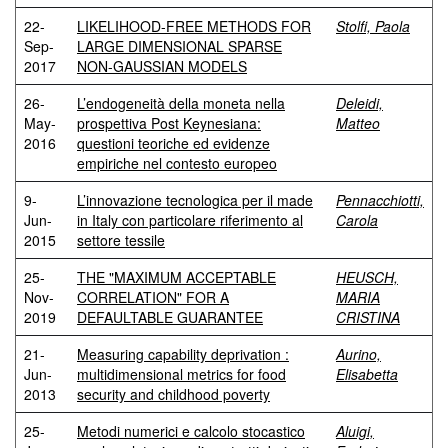
22-
LIKELIHOOD-FREE METHODS FOR
Stolfi, Paola
Sep-
LARGE DIMENSIONAL SPARSE
2017
NON-GAUSSIAN MODELS
26-
L’endogeneità della moneta nella
Deleidi,
May-
prospettiva Post Keynesiana:
Matteo
2016
questioni teoriche ed evidenze
empiriche nel contesto europeo
9-
L’innovazione tecnologica per il made
Pennacchiotti,
Jun-
in Italy con particolare riferimento al
Carola
2015
settore tessile
25-
THE "MAXIMUM ACCEPTABLE
HEUSCH,
Nov-
CORRELATION" FOR A
MARIA
2019
DEFAULTABLE GUARANTEE
CRISTINA
21-
Measuring capability deprivation :
Aurino,
Jun-
multidimensional metrics for food
Elisabetta
2013
security and childhood poverty
25-
Metodi numerici e calcolo stocastico
Aluigi,