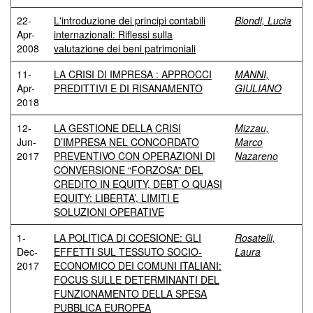
22-
L'introduzione dei principi contabili
Biondi, Lucia
Apr-
internazionali: Riflessi sulla
2008
valutazione dei beni patrimoniali
11-
LA CRISI DI IMPRESA : APPROCCI
MANNI,
Apr-
PREDITTIVI E DI RISANAMENTO
GIULIANO
2018
12-
LA GESTIONE DELLA CRISI
Mizzau,
Jun-
D’IMPRESA NEL CONCORDATO
Marco
2017
PREVENTIVO CON OPERAZIONI DI
Nazareno
CONVERSIONE “FORZOSA” DEL
CREDITO IN EQUITY, DEBT O QUASI
EQUITY: LIBERTA’, LIMITI E
SOLUZIONI OPERATIVE
1-
LA POLITICA DI COESIONE: GLI
Rosatelli,
Dec-
EFFETTI SUL TESSUTO SOCIO-
Laura
2017
ECONOMICO DEI COMUNI ITALIANI:
FOCUS SULLE DETERMINANTI DEL
FUNZIONAMENTO DELLA SPESA
PUBBLICA EUROPEA