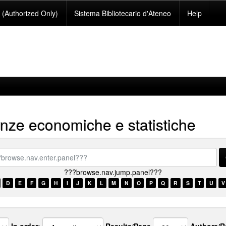
(Authorized Only)
Sistema Bibliotecario d'Ateneo
Help
nze economiche e statistiche
se.nav.enter.panel???
???browse.nav.jump.panel???
D
E
F
G
H
I
J
K
L
M
N
O
P
Q
R
S
T
U
V
In order:
Results/Page
Authors/R