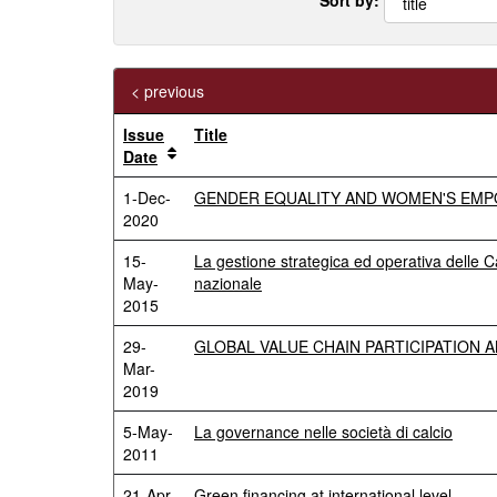
< previous
Issue
Title
Date
1-Dec-
GENDER EQUALITY AND WOMEN'S EMP
2020
15-
La gestione strategica ed operativa delle
May-
nazionale
2015
29-
GLOBAL VALUE CHAIN PARTICIPATION
Mar-
2019
5-May-
La governance nelle società di calcio
2011
21-Apr-
Green financing at international level.