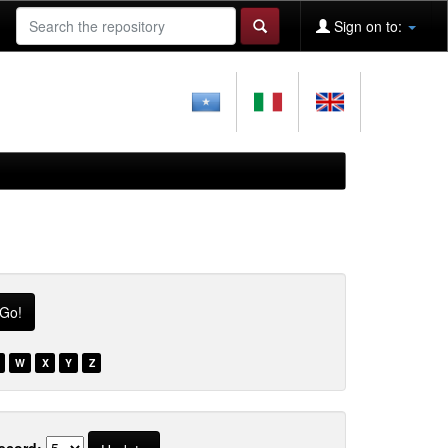
Sign on to:
W
X
Y
Z
ecord: