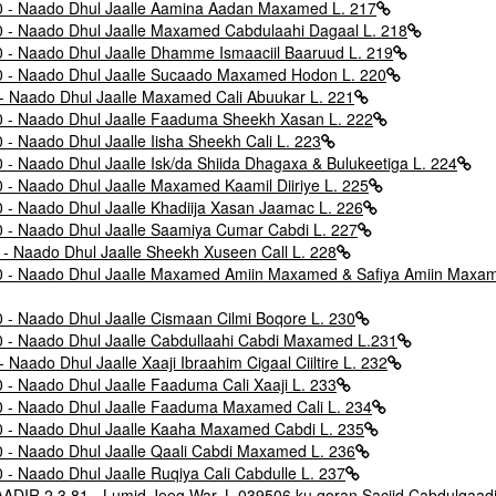
 Naado Dhul Jaalle Aamina Aadan Maxamed L. 217
 Naado Dhul Jaalle Maxamed Cabdulaahi Dagaal L. 218
 Naado Dhul Jaalle Dhamme Ismaaciil Baaruud L. 219
- Naado Dhul Jaalle Sucaado Maxamed Hodon L. 220
Naado Dhul Jaalle Maxamed Cali Abuukar L. 221
 Naado Dhul Jaalle Faaduma Sheekh Xasan L. 222
Naado Dhul Jaalle Iisha Sheekh Cali L. 223
Naado Dhul Jaalle Isk/da Shiida Dhagaxa & Bulukeetiga L. 224
Naado Dhul Jaalle Maxamed Kaamil Diiriye L. 225
Naado Dhul Jaalle Khadiija Xasan Jaamac L. 226
 Naado Dhul Jaalle Saamiya Cumar Cabdi L. 227
Naado Dhul Jaalle Sheekh Xuseen Call L. 228
 Naado Dhul Jaalle Maxamed Amiin Maxamed & Safiya Amiin Maxam
Naado Dhul Jaalle Cismaan Cilmi Boqore L. 230
 Naado Dhul Jaalle Cabdullaahi Cabdi Maxamed L.231
ado Dhul Jaalle Xaaji Ibraahim Cigaal Ciiltire L. 232
Naado Dhul Jaalle Faaduma Cali Xaaji L. 233
 Naado Dhul Jaalle Faaduma Maxamed Cali L. 234
 Naado Dhul Jaalle Kaaha Maxamed Cabdi L. 235
 Naado Dhul Jaalle Qaali Cabdi Maxamed L. 236
Naado Dhul Jaalle Ruqiya Cali Cabdulle L. 237
2.3.81 - Lumid Jeeg War. L 039506 ku qoran Saciid Cabdulqaadi