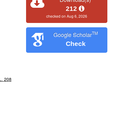
212
checked on Aug 6, 2026
TM
Google Scholar
Check
L. 208