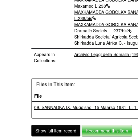
Maxamed L.238
MAXKAMADDA GOBOLKA BANAADIR
L.238/bis
MAXKAMADDA GOBOLKA BANAADIR
Dramatic Society L. 237/bis
Shirkadda Societa’ Agricola Sceb
Shirkadda Luna Afrika C. - Isug
Appears in
Archivio Leggi della Somalia (1
Collections:
Files in This Item:
File
09. SANNADKA IX. Muqdisho- 15 Maarso 1981- L. 1 
Show full item record
Recommend this item