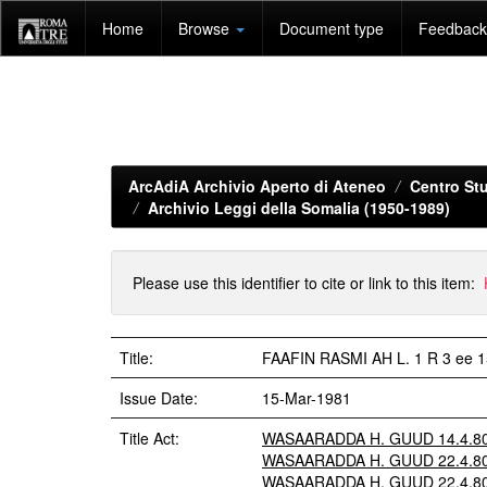
Skip
Home
Browse
Document type
Feedback 
navigation
ArcAdiA Archivio Aperto di Ateneo
Centro Stu
Archivio Leggi della Somalia (1950-1989)
Please use this identifier to cite or link to this item:
Title:
FAAFIN RASMI AH L. 1 R 3 ee 
Issue Date:
15-Mar-1981
Title Act:
WASAARADDA H. GUUD 14.4.80 -
WASAARADDA H. GUUD 22.4.80 -
WASAARADDA H. GUUD 22.4.80 -