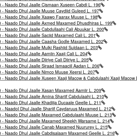
 Naado Dhul Jaalle Cismaan Xuseen Cabdi L. 196
 Naado Dhul Jaalle Muuse Caydiid Guleed L. 197
 Naado Dhul Jaalle Xaawo Faarax Muuse L. 198
 Naado Dhul Jaalle Axmed Maxamed Dhusdhiras L. 199
Naado Dhul Jaalle Cabdullaahi Cali Abuukar L. 200
Naado Dhul Jaalle Saciid Maxamed Cali L. 201
 Naado Dhul Jaalle Caasha Godle Maxamed L. 202
Naado Dhul Jaalle Mulki Rashiid Suldaan L. 203
Naado Dhul Jaalle Aamiin Xaaji Cali L. 204
aado Dhul Jaalle Diiriye Cali Diiriye L. 205
Naado Dhul Jaalle Siraad Ismaaciil Aadan L. 206
 Naado Dhul Jaalle Nimco Muuse Xeersi L. 207
Naado Dhul Jaalle Xuseen Xaaji Macow & Cabdulaahi Xaaji Macow 
 Naado Dhul Jaalle Xasan Maxamed Aamiir L. 209
Naado Dhul Jaalle Amina Shariif Cabdulaahi L. 210
Naado Dhul Jaalle Khadiija Ducaale Geelle L. 211
NaadoI Dhul Jaalle Shariif Caydaruus Maxamed L. 212
 Naado Dhul Jaalle Maxamed Cabdulaahi Muuse L. 213
- Naado Dhul Jaalle Maxamed Sheekh Warsame L. 214
 Naado Dhul Jaalle Canab Maxamed Nuururey L. 215
 Naado Dhul Jaalle Cabdisalaam Maxamed Geelle L. 216