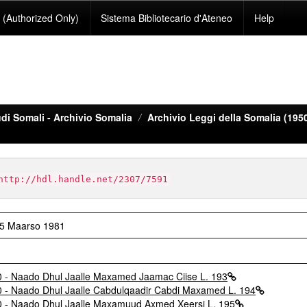
(Authorized Only)
Sistema Bibliotecario d'Ateneo
Help
di Somali - Archivio Somalia
Archivio Leggi della Somalia (195
http://hdl.handle.net/2307/7591
15 Maarso 1981
 Naado Dhul Jaalle Maxamed Jaamac Ciise L. 193
 Naado Dhul Jaalle Cabdulqaadir Cabdi Maxamed L. 194
 Naado Dhul Jaalle Maxamuud Axmed Xeersi L. 195