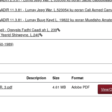
 11.3.81 - Lumay Jeeg War. L.523054 ku qoran Cali Axmed Cam
 11.3.81 - Lumay Buug Kayd L. 19822 ku qoran Muqdisho Amate
eli - Ogeysiis Fadhi Caadi ah L. 239
u Yeerid Shirweyne. L.240
950-1989)
Description
Size
Format
R. 3.pdf
4.61 MB
Adobe PDF
View/