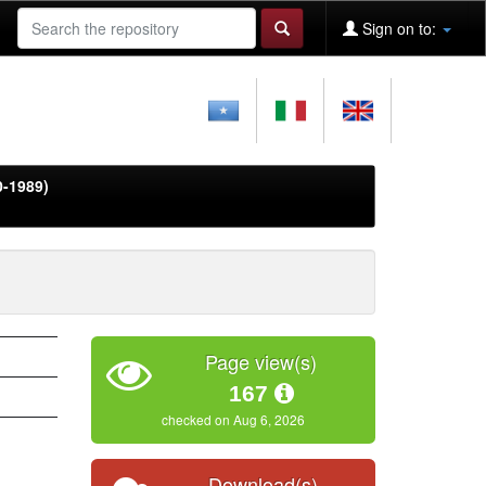
Sign on to:
0-1989)
Page view(s)
167
checked on Aug 6, 2026
Download(s)