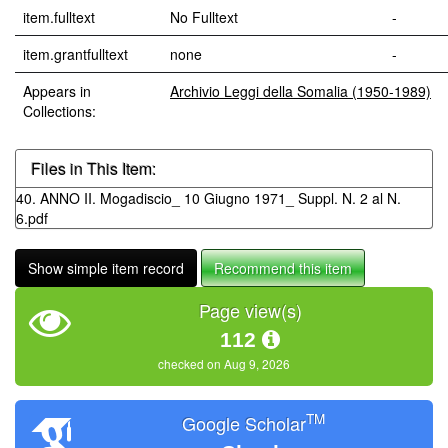
item.fulltext
No Fulltext
-
item.grantfulltext
none
-
Appears in
Archivio Leggi della Somalia (1950-1989)
Collections:
Files in This Item:
40. ANNO II. Mogadiscio_ 10 Giugno 1971_ Suppl. N. 2 al N.
6.pdf
Show simple item record
Recommend this item
Page view(s)
112
checked on Aug 9, 2026
TM
Google Scholar