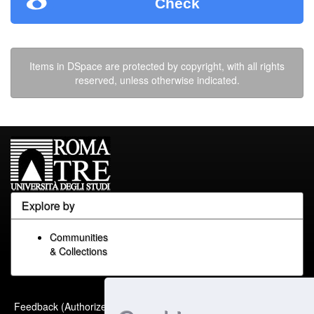
Check
Items in DSpace are protected by copyright, with all rights
reserved, unless otherwise indicated.
Explore by
Communities
& Collections
Built with
DSpace-CRIS
-
Feedback (Authorized Only)