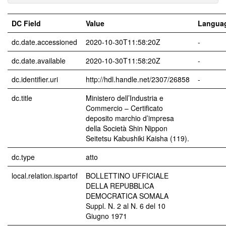
DC Field
Value
Langua
dc.date.accessioned
2020-10-30T11:58:20Z
-
dc.date.available
2020-10-30T11:58:20Z
-
dc.identifier.uri
http://hdl.handle.net/2307/26858
-
dc.title
Ministero dell’Industria e
Commercio – Certificato
deposito marchio d’impresa
della Società Shin Nippon
Seitetsu Kabushiki Kaisha (119).
dc.type
atto
local.relation.ispartof
BOLLETTINO UFFICIALE
DELLA REPUBBLICA
DEMOCRATICA SOMALA
Suppl. N. 2 al N. 6 del 10
Giugno 1971