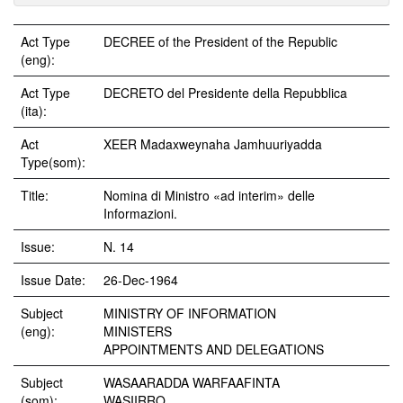
Act Type
DECREE of the President of the Republic
(eng):
Act Type
DECRETO del Presidente della Repubblica
(ita):
Act
XEER Madaxweynaha Jamhuuriyadda
Type(som):
Title:
Nomina di Ministro «ad interim» delle
Informazioni.
Issue:
N. 14
Issue Date:
26-Dec-1964
Subject
MINISTRY OF INFORMATION
(eng):
MINISTERS
APPOINTMENTS AND DELEGATIONS
Subject
WASAARADDA WARFAAFINTA
(som):
WASIIRRO