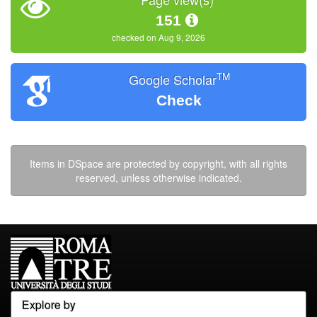
151
checked on Aug 9, 2026
TM
Google Scholar
Check
Items in DSpace are protected by copyright, with all rights
reserved, unless otherwise indicated.
Explore by