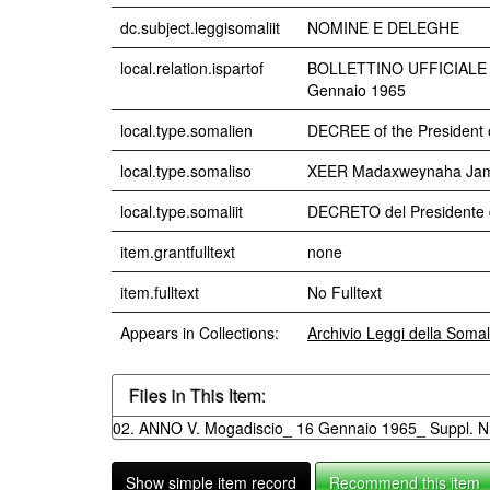
dc.subject.leggisomaliit
NOMINE E DELEGHE
local.relation.ispartof
BOLLETTINO UFFICIALE D
Gennaio 1965
local.type.somalien
DECREE of the President o
local.type.somaliso
XEER Madaxweynaha Jam
local.type.somaliit
DECRETO del Presidente d
item.grantfulltext
none
item.fulltext
No Fulltext
Appears in Collections:
Archivio Leggi della Soma
Files in This Item:
02. ANNO V. Mogadiscio_ 16 Gennaio 1965_ Suppl. N. 
Show simple item record
Recommend this item