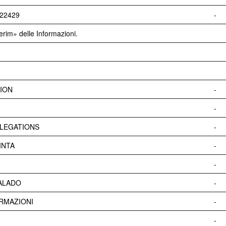
7/22429
-
erim» delle Informazioni.
ION
-
-
LEGATIONS
-
INTA
-
-
ALADO
-
RMAZIONI
-
-