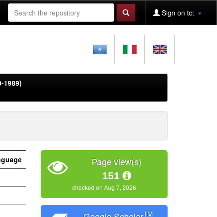
Sign on to:
0-1989)
nguage
Page view(s)
151
checked on Aug 7, 2026
TM
Google Scholar