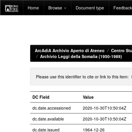
Skip
Home
Browse
Document type
Feedback 
navigation
ArcAdiA Archivio Aperto di Ateneo
Centro Stu
Archivio Leggi della Somalia (1950-1989)
Please use this identifier to cite or link to this item:
DC Field
Value
dc.date.accessioned
2020-10-30T10:50:04Z
dc.date.available
2020-10-30T10:50:04Z
dc.date.issued
1964-12-26