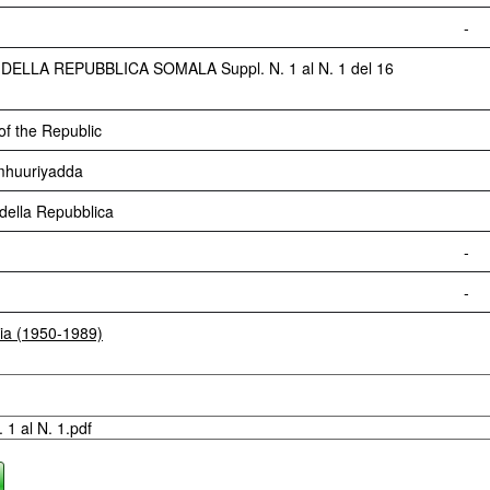
-
ELLA REPUBBLICA SOMALA Suppl. N. 1 al N. 1 del 16
f the Republic
huuriyadda
ella Repubblica
-
-
lia (1950-1989)
1 al N. 1.pdf