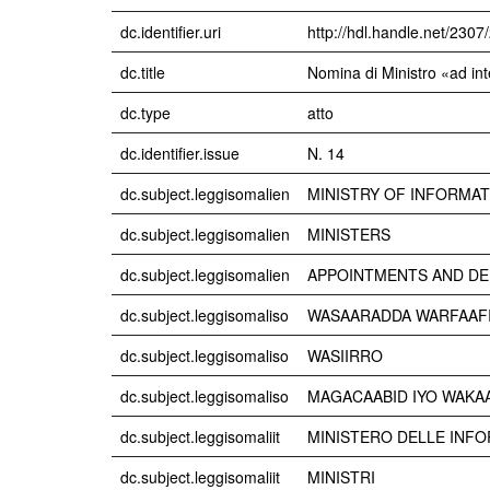
dc.identifier.uri
http://hdl.handle.net/230
dc.title
Nomina di Ministro «ad int
dc.type
atto
dc.identifier.issue
N. 14
dc.subject.leggisomalien
MINISTRY OF INFORMAT
dc.subject.leggisomalien
MINISTERS
dc.subject.leggisomalien
APPOINTMENTS AND DE
dc.subject.leggisomaliso
WASAARADDA WARFAAF
dc.subject.leggisomaliso
WASIIRRO
dc.subject.leggisomaliso
MAGACAABID IYO WAKA
dc.subject.leggisomaliit
MINISTERO DELLE INFO
dc.subject.leggisomaliit
MINISTRI