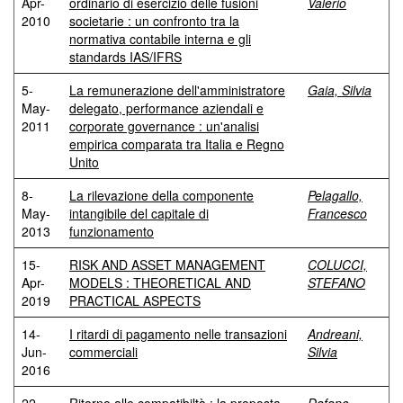
Apr-
ordinario di esercizio delle fusioni
Valerio
2010
societarie : un confronto tra la
normativa contabile interna e gli
standards IAS/IFRS
5-
La remunerazione dell'amministratore
Gaia, Silvia
May-
delegato, performance aziendali e
2011
corporate governance : un'analisi
empirica comparata tra Italia e Regno
Unito
8-
La rilevazione della componente
Pelagallo,
May-
intangibile del capitale di
Francesco
2013
funzionamento
15-
RISK AND ASSET MANAGEMENT
COLUCCI,
Apr-
MODELS : THEORETICAL AND
STEFANO
2019
PRACTICAL ASPECTS
14-
I ritardi di pagamento nelle transazioni
Andreani,
Jun-
commerciali
Silvia
2016