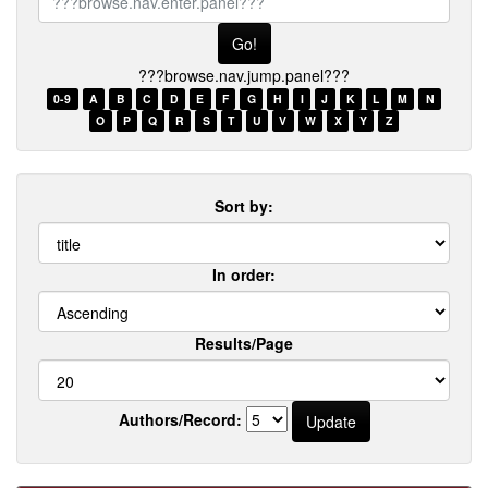
browse.nav.enter.panel???
???browse.nav.jump.panel???
0-9
A
B
C
D
E
F
G
H
I
J
K
L
M
N
O
P
Q
R
S
T
U
V
W
X
Y
Z
Sort by:
In order:
Results/Page
Authors/Record: