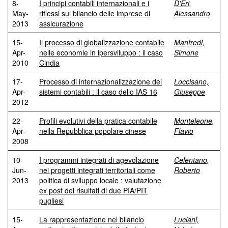
8-
I principi contabili internazionali e i
D'Eri,
May-
riflessi sul bilancio delle imprese di
Alessandro
2013
assicurazione
15-
Il processo di globalizzazione contabile
Manfredi,
Apr-
nelle economie in ipersviluppo : il caso
Simone
2010
Cindia
17-
Processo di internazionalizzazione dei
Loccisano,
Apr-
sistemi contabili : il caso dello IAS 16
Giuseppe
2012
22-
Profili evolutivi della pratica contabile
Monteleone,
Apr-
nella Repubblica popolare cinese
Flavio
2008
10-
I programmi integrati di agevolazione
Celentano,
Jun-
nei progetti integrati territoriali come
Roberto
2013
politica di sviluppo locale : valutazione
ex post dei risultati di due PIA/PIT
pugliesi
15-
La rappresentazione nel bilancio
Luciani,