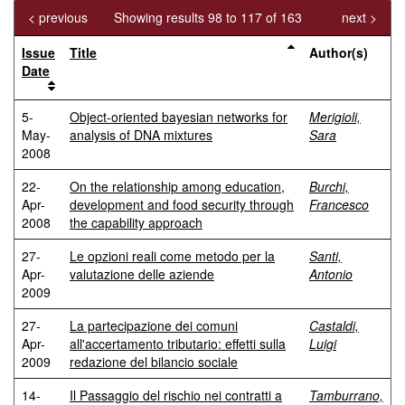
< previous
Showing results 98 to 117 of 163
next >
Issue
Title
Author(s)
Date
5-
Object-oriented bayesian networks for
Merigioli,
May-
analysis of DNA mixtures
Sara
2008
22-
On the relationship among education,
Burchi,
Apr-
development and food security through
Francesco
2008
the capability approach
27-
Le opzioni reali come metodo per la
Santi,
Apr-
valutazione delle aziende
Antonio
2009
27-
La partecipazione dei comuni
Castaldi,
Apr-
all'accertamento tributario: effetti sulla
Luigi
2009
redazione del bilancio sociale
14-
Il Passaggio del rischio nei contratti a
Tamburrano,