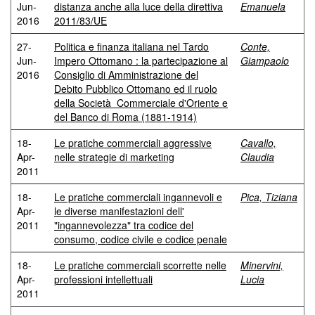
Jun-
distanza anche alla luce della direttiva
Emanuela
2016
2011/83/UE
27-
Politica e finanza italiana nel Tardo
Conte,
Jun-
Impero Ottomano : la partecipazione al
Giampaolo
2016
Consiglio di Amministrazione del
Debito Pubblico Ottomano ed il ruolo
della Società Commerciale d'Oriente e
del Banco di Roma (1881-1914)
18-
Le pratiche commerciali aggressive
Cavallo,
Apr-
nelle strategie di marketing
Claudia
2011
18-
Le pratiche commerciali ingannevoli e
Pica, Tiziana
Apr-
le diverse manifestazioni dell'
2011
"ingannevolezza" tra codice del
consumo, codice civile e codice penale
18-
Le pratiche commerciali scorrette nelle
Minervini,
Apr-
professioni intellettuali
Lucia
2011