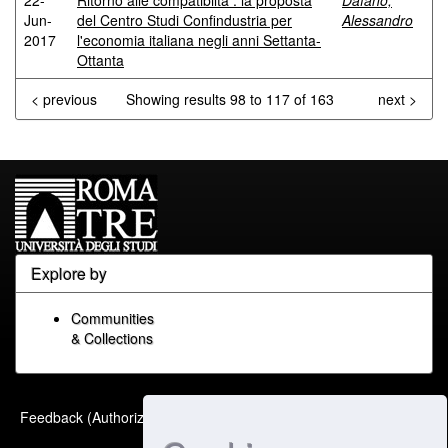
22-
Ritorno alle compatibiltà : la proposta
Dafano,
Jun-
del Centro Studi Confindustria per
Alessandro
2017
l'economia italiana negli anni Settanta-
Ottanta
< previous
Showing results 98 to 117 of 163
next >
Explore by
Communities
& Collections
Built with
DSpace-CRIS
-
Feedback (Authorized Only)
Extension maintained and