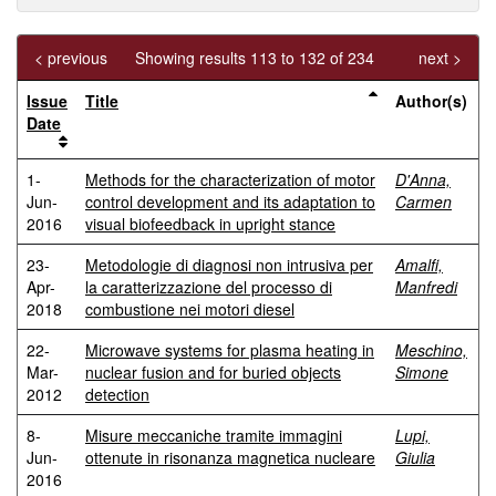
< previous
Showing results 113 to 132 of 234
next >
Issue
Title
Author(s)
Date
1-
Methods for the characterization of motor
D'Anna,
Jun-
control development and its adaptation to
Carmen
2016
visual biofeedback in upright stance
23-
Metodologie di diagnosi non intrusiva per
Amalfi,
Apr-
la caratterizzazione del processo di
Manfredi
2018
combustione nei motori diesel
22-
Microwave systems for plasma heating in
Meschino,
Mar-
nuclear fusion and for buried objects
Simone
2012
detection
8-
Misure meccaniche tramite immagini
Lupi,
Jun-
ottenute in risonanza magnetica nucleare
Giulia
2016