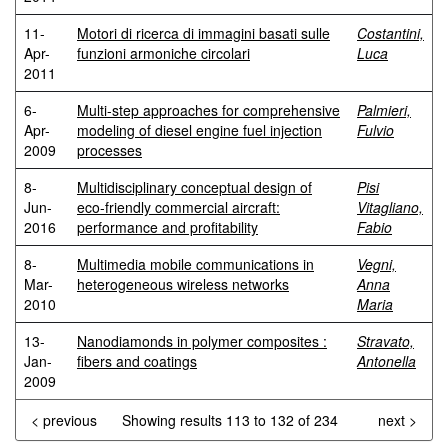
11-
Motori di ricerca di immagini basati sulle
Costantini,
Apr-
funzioni armoniche circolari
Luca
2011
6-
Multi-step approaches for comprehensive
Palmieri,
Apr-
modeling of diesel engine fuel injection
Fulvio
2009
processes
8-
Multidisciplinary conceptual design of
Pisi
Jun-
eco-friendly commercial aircraft:
Vitagliano,
2016
performance and profitability
Fabio
8-
Multimedia mobile communications in
Vegni,
Mar-
heterogeneous wireless networks
Anna
2010
Maria
13-
Nanodiamonds in polymer composites :
Stravato,
Jan-
fibers and coatings
Antonella
2009
< previous
Showing results 113 to 132 of 234
next >