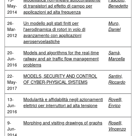
May-
di transistori ad effetto di campo per
Benedetto
2014
applicazioni ad alta frequenza
26-
Un modello agli stati finiti per
Muro,
Mar-
l'aerodinamica di rotori in volo di
Daniel
2012
avanzamento con applicazioni
aeroservoelastiche
20-
Models and algorithms for the real-time
Samà,
Jun-
railway and air traffic flow management
Marcella
2016
problems
22-
MODELS, SECURITY AND CONTROL
Santini,
May-
OF CYBER-PHYSICAL SYSTEMS
Riccardo
2017
13-
Modularità e affidabilità negli azionamenti
Rovelli,
Jun-
elettrici per interruttori ad alta tensione
Enrico
2016
9-
Morphing and visiting drawings of graphs
Roselli,
Jun-
Vincenzo
2014