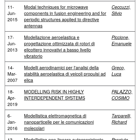
11-
Modal techniques for microwave
Ceccuzzi,
Jun-
components in fusion engineering and for
Silvio
2015
periodic structures applied to directive
antennas
17-
Modellazione aeroelastica e
Piccione,
Jun-
progettazione ottimizzata di rotori di
Emanuele
2013
elicottero innovativi a basso livello
vibratorio
14-
Modelli aerodinamici per l'analisi della
Greco,
Mar-
stabilità aeroelastica di veicoli propulsi ad
Luca
2007
elica
18-
MODELLING RISK IN HIGHLY
PALAZZO,
Apr-
INTERDEPENDENT SYSTEMS
COSIMO
2019
6-
Modellistica elettromagnetica di
Tarparelli,
Jan-
nanoparticelle per le comunicazioni
Richard
2016
molecolari
13-
Modellistica non-lineare autoconsistente
Pasciuto,