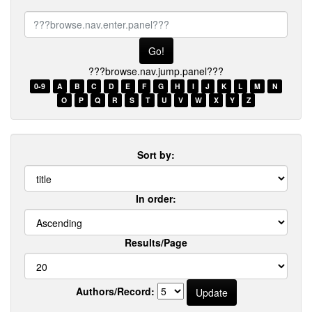
???
browse.nav.enter.panel???
???browse.nav.jump.panel???
0-9
A
B
C
D
E
F
G
H
I
J
K
L
M
N
O
P
Q
R
S
T
U
V
W
X
Y
Z
Sort by:
In order:
Results/Page
Authors/Record: