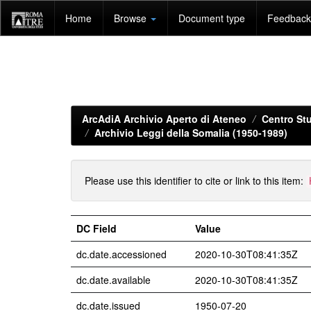
Skip
Home
Browse
Document type
Feedback 
navigation
ArcAdiA Archivio Aperto di Ateneo
Centro Stu
Archivio Leggi della Somalia (1950-1989)
Please use this identifier to cite or link to this item:
DC Field
Value
dc.date.accessioned
2020-10-30T08:41:35Z
dc.date.available
2020-10-30T08:41:35Z
dc.date.issued
1950-07-20