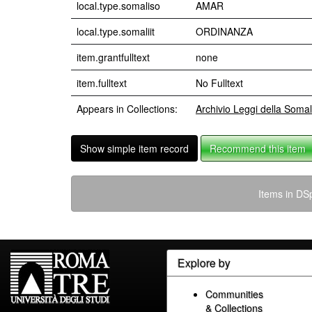
local.type.somaliso
AMAR
local.type.somaliit
ORDINANZA
item.grantfulltext
none
item.fulltext
No Fulltext
Appears in Collections:
Archivio Leggi della Soma
Show simple item record
Recommend this item
Items in DSp
Explore by
Communities
& Collections