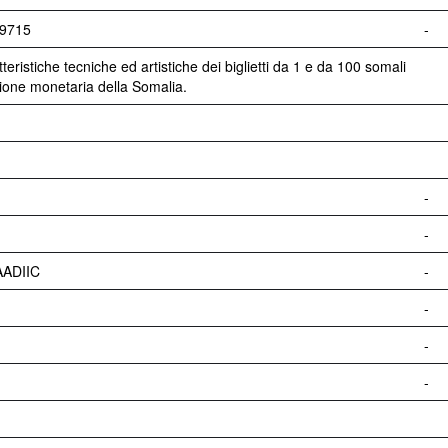
/9715
-
eristiche tecniche ed artistiche dei biglietti da 1 e da 100 somali
zione monetaria della Somalia.
-
-
AADIIC
-
-
-
-