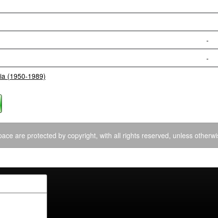
-
-
lia (1950-1989)
ace are protected by copyright, with all rights reserved, unless otherwi