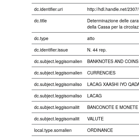
dc.identifier.uri
http://hdl.handle.net/2307
dc.title
Determinazione delle caratt
della Cassa per la circola
dc.type
atto
dc.identifier.issue
N. 44 rep.
dc.subject.leggisomalien
BANKNOTES AND COINS
dc.subject.leggisomalien
CURRENCIES
dc.subject.leggisomaliso
LACAG XAASHI IYO QAD
dc.subject.leggisomaliso
LACAG
dc.subject.leggisomaliit
BANCONOTE E MONETE
dc.subject.leggisomaliit
VALUTE
local.type.somalien
ORDINANCE