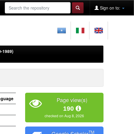
Sign on to:
0-1989)
nguage
Page view(s)
190
checked on Aug 8, 2026
TM
Google Scholar