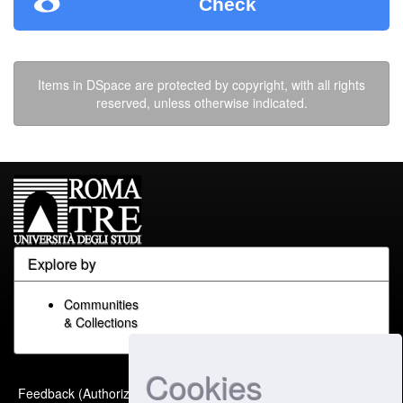
Check
Items in DSpace are protected by copyright, with all rights
reserved, unless otherwise indicated.
Explore by
Communities
& Collections
Cookies
Built with
DSpace-CRIS
-
Feedback (Authorized Only)