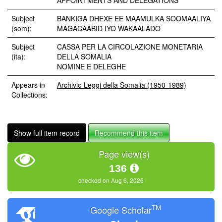
APPOINTMENTS AND DELEGATIONS
Subject
BANKIGA DHEXE EE MAAMULKA SOOMAALIYA
(som):
MAGACAABID IYO WAKAALADO
Subject
CASSA PER LA CIRCOLAZIONE MONETARIA
(ita):
DELLA SOMALIA
NOMINE E DELEGHE
Appears in
Archivio Leggi della Somalia (1950-1989)
Collections:
Show full item record
Recommend this item
Page view(s)
136
checked on Aug 6, 2026
TM
Google Scholar