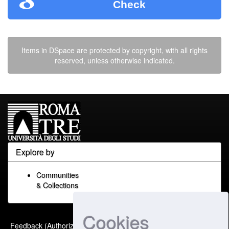
Check
Items in DSpace are protected by copyright, with all rights
reserved, unless otherwise indicated.
Explore by
Communities
& Collections
Cookies
Built with
DSpace-CRIS
-
Feedback (Authorized Only)