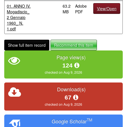
01. ANNO IV.
63.2
Adobe
View/Open
Mogadiscio_
MB
PDF
2 Gennaio
1960_ N.
1.pdf
Show full item record
Recommend this item
Page view(s)
124
checked on Aug 9, 2026
Download(s)
67
checked on Aug 9, 2026
TM
Google Scholar