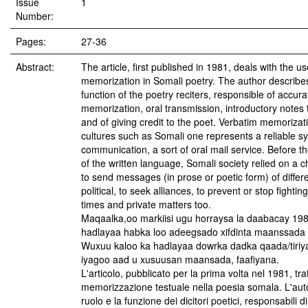
Issue
1
Number:
Pages:
27-36
Abstract:
The article, first published in 1981, deals with the u
memorization in Somali poetry. The author describes
function of the poetry reciters, responsible of accura
memorization, oral transmission, introductory notes
and of giving credit to the poet. Verbatim memorizati
cultures such as Somali one represents a reliable s
communication, a sort of oral mail service. Before th
of the written language, Somali society relied on a ch
to send messages (in prose or poetic form) of differ
political, to seek alliances, to prevent or stop fightin
times and private matters too.
Maqaalka,oo markiisi ugu horraysa la daabacay 19
hadlayaa habka loo adeegsado xifdinta maanssada
Wuxuu kaloo ka hadlayaa dowrka dadka qaada/tiri
iyagoo aad u xusuusan maansada, faafiyana.
L'articolo, pubblicato per la prima volta nel 1981, trat
memorizzazione testuale nella poesia somala. L'auto
ruolo e la funzione dei dicitori poetici, responsabili d