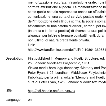
memorizzazione accurata, trasmissione orale, note i
corretta attribuzione al poeta. La memorizzazione nel
come quella somala rappresenta anche un affidabil
comunicazione, una sorta di servizio postale orale. 
dell'introduzione della lingua scritta, la società som
affidamento su una catena di dicitori, corrieri, per i
(in prosa o in forma poetica) di diversa natura: politi
alleanze, per inibire o fermare combattimenti; durante 
non ultimo, di natura prettamente privata.
Link:
http://www.tandfonline.com/doi/full/10.1080/13696
Description:
First published in Memory and Poetic Structure, ed.
25. London: Middlesex Polytechnic, 1981.
Waxaa markii hore lagu daabacay "Memory and Poet
Peter Ryan, 1-25. Londhan: Midddlesex Polytechnic
Pubblicato per la prima volta in "Memory and Poetic 
cura di Peter Ryan, 1-25. London: Midddlesex Polyt
URI:
http://hdl.handle.net/2307/5673
Language:
en