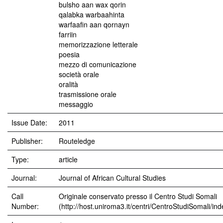
bulsho aan wax qorin
qalabka warbaahinta
warfaafin aan qornayn
farriin
memorizzazione letterale
poesia
mezzo di comunicazione
società orale
oralità
trasmissione orale
messaggio
Issue Date:
2011
Publisher:
Routeledge
Type:
article
Journal:
Journal of African Cultural Studies
Call
Originale conservato presso il Centro Studi Somali
Number:
(http://host.uniroma3.it/centri/CentroStudiSomali/in