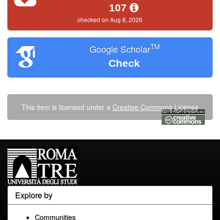
107
checked on Aug 8, 2026
TM
Google Scholar
Check
This item is licensed under a
Creative Commons License
Explore by
Communities