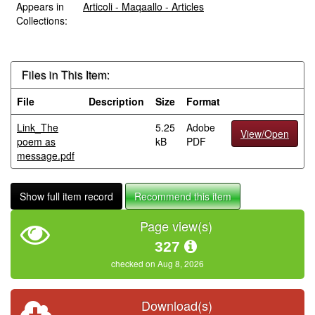
Appears in
Articoli - Maqaallo - Articles
Collections:
Files in This Item:
File
Description
Size
Format
Link_The
5.25
Adobe
View/Open
poem as
kB
PDF
message.pdf
Show full item record
Recommend this item
Page view(s)
327
checked on Aug 8, 2026
Download(s)