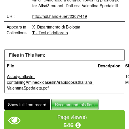
URI:
http://hdl.handle.net/2307/449
Appears in
X_Dipartimento di Biologia
Collections:
T -
Tesi di dottorato
Files in This Item:
File
Description
S
Astudyonflavin-
1
containingAmineoxidasesinArabidopsisthaliana-
M
ValentinaSpedaletti.pdf
Show full item record
Recommend this item
Page view(s)
546