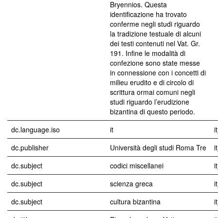
Bryennios. Questa
identificazione ha trovato
conferme negli studi riguardo
la tradizione testuale di alcuni
dei testi contenuti nel Vat. Gr.
191. Infine le modalità di
confezione sono state messe
in connessione con i concetti di
milieu erudito e di circolo di
scrittura ormai comuni negli
studi riguardo l’erudizione
bizantina di questo periodo.
dc.language.iso
it
i
dc.publisher
Università degli studi Roma Tre
i
dc.subject
codici miscellanei
i
dc.subject
scienza greca
i
dc.subject
cultura bizantina
i