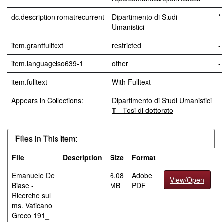
dc.description.romatrecurrent
Dipartimento di Studi
*
Umanistici
item.grantfulltext
restricted
-
item.languageiso639-1
other
-
item.fulltext
With Fulltext
-
Appears in Collections:
Dipartimento di Studi Umanistici
T -
Tesi di dottorato
Files in This Item:
File
Description
Size
Format
Emanuele De
6.08
Adobe
View/Open
Biase -
MB
PDF
Ricerche sul
ms. Vaticano
Greco 191_