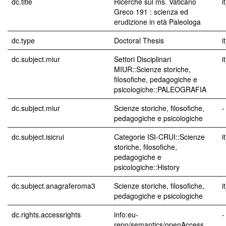
dc.title
Ricerche sul ms. Vaticano
i
Greco 191 : scienza ed
erudizione in età Paleologa
dc.type
Doctoral Thesis
i
dc.subject.miur
Settori Disciplinari
i
MIUR::Scienze storiche,
filosofiche, pedagogiche e
psicologiche::PALEOGRAFIA
dc.subject.miur
Scienze storiche, filosofiche,
-
pedagogiche e psicologiche
dc.subject.isicrui
Categorie ISI-CRUI::Scienze
i
storiche, filosofiche,
pedagogiche e
psicologiche::History
dc.subject.anagraferoma3
Scienze storiche, filosofiche,
i
pedagogiche e psicologiche
dc.rights.accessrights
info:eu-
-
repo/semantics/openAccess