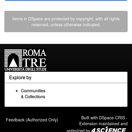
Items in DSpace are protected by copyright, with all rights
reserved, unless otherwise indicated.
Explore by
Communities
& Collections
Built with
DSpace-CRIS
-
Feedback (Authorized Only)
Extension maintained and
optimized by