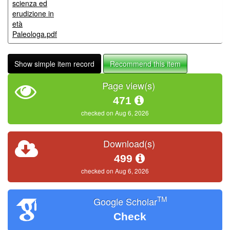
scienza ed
erudizione in
età
Paleologa.pdf
Show simple item record
Recommend this item
Page view(s)
471
checked on Aug 6, 2026
Download(s)
499
checked on Aug 6, 2026
TM
Google Scholar
Check