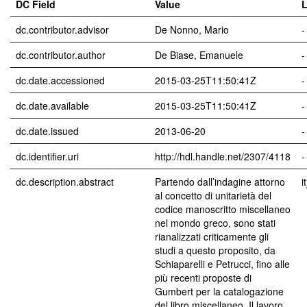
DC Field
Value
dc.contributor.advisor
De Nonno, Mario
-
dc.contributor.author
De Biase, Emanuele
-
dc.date.accessioned
2015-03-25T11:50:41Z
-
dc.date.available
2015-03-25T11:50:41Z
-
dc.date.issued
2013-06-20
-
dc.identifier.uri
http://hdl.handle.net/2307/4118
-
dc.description.abstract
Partendo dall’indagine attorno
i
al concetto di unitarietà del
codice manoscritto miscellaneo
nel mondo greco, sono stati
rianalizzati criticamente gli
studi a questo proposito, da
Schiaparelli e Petrucci, fino alle
più recenti proposte di
Gumbert per la catalogazione
del libro miscellaneo. Il lavoro