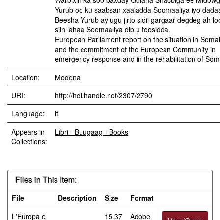
Warbixin ka soo baxday Golaha Shacbiga ee Midow
Yurub oo ku saabsan xaaladda Soomaaliya iyo dada
Beesha Yurub ay ugu jirto sidii gargaar degdeg ah l
siin lahaa Soomaaliya dib u toosidda.
European Parliament report on the situation in Somal
and the commitment of the European Community in
emergency response and in the rehabilitation of Soma
Location:
Modena
URI:
http://hdl.handle.net/2307/2790
Language:
it
Appears in
Libri - Buugaag - Books
Collections:
Files in This Item:
File
Description
Size
Format
L'Europa e
15.37
Adobe