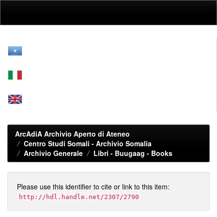
Skip
navigation
ArcAdiA Archivio Aperto di Ateneo
Centro Studi Somali - Archivio Somalia
Archivio Generale
Libri - Buugaag - Books
Please use this identifier to cite or link to this item:
http://hdl.handle.net/2307/2790