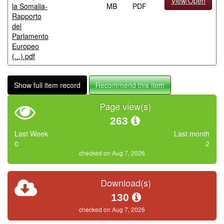
View/Open
la Somalia-
MB
PDF
Rapporto
del
Parlamento
Europeo
(...).pdf
Show full item record
Recommend this item
Page view(s)
263
Last Week
Last month
0
2
checked on Aug 7, 2026
Download(s)
130
checked on Aug 7, 2026