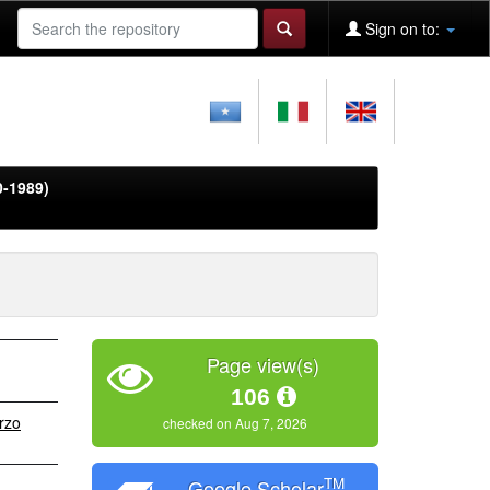
Sign on to:
0-1989)
Page view(s)
106
rzo
checked on Aug 7, 2026
TM
Google Scholar