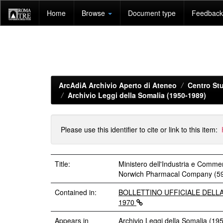
Skip
Home
Browse
Document type
Feedback 
navigation
ArcAdiA Archivio Aperto di Ateneo
Centro Stu
Archivio Leggi della Somalia (1950-1989)
Please use this identifier to cite or link to this item:
Title:
Ministero dell'Industria e Commer
Norwich Pharmacal Company (59
Contained in:
BOLLETTINO UFFICIALE DELLA 
1970
Appears in
Archivio Leggi della Somalia (19