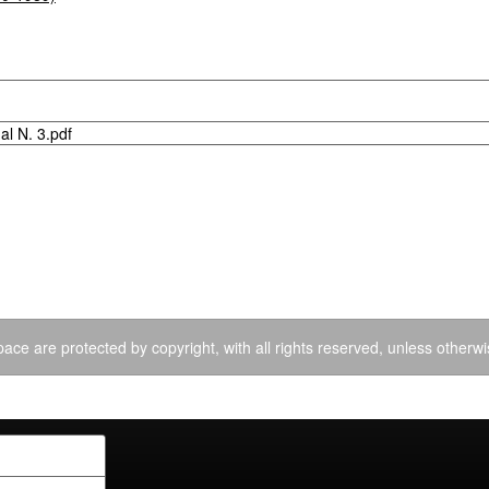
l N. 3.pdf
ace are protected by copyright, with all rights reserved, unless otherwi