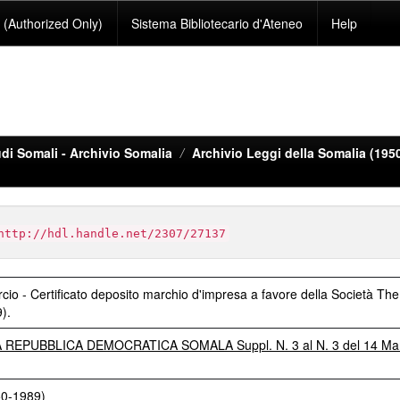
(Authorized Only)
Sistema Bibliotecario d'Ateneo
Help
di Somali - Archivio Somalia
Archivio Leggi della Somalia (195
http://hdl.handle.net/2307/27137
cio - Certificato deposito marchio d'impresa a favore della Società The
).
REPUBBLICA DEMOCRATICA SOMALA Suppl. N. 3 al N. 3 del 14 Ma
50-1989)