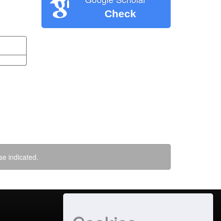
Check
se indicated.