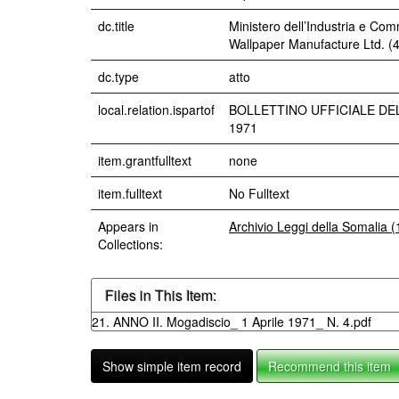
dc.title
Ministero dell’Industria e Com
Wallpaper Manufacture Ltd. (4
dc.type
atto
local.relation.ispartof
BOLLETTINO UFFICIALE DEL
1971
item.grantfulltext
none
item.fulltext
No Fulltext
Appears in
Archivio Leggi della Somalia 
Collections:
Files in This Item:
21. ANNO II. Mogadiscio_ 1 Aprile 1971_ N. 4.pdf
Show simple item record
Recommend this item