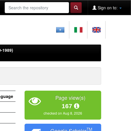
Sign on to:
0-1989)
nguage
Page view(s)
167
checked on Aug 8, 2026
TM
Google Scholar