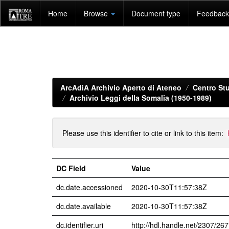
Skip
Home
Browse
Document type
Feedback 
navigation
ArcAdiA Archivio Aperto di Ateneo
Centro Stu
Archivio Leggi della Somalia (1950-1989)
Please use this identifier to cite or link to this item:
DC Field
Value
dc.date.accessioned
2020-10-30T11:57:38Z
dc.date.available
2020-10-30T11:57:38Z
dc.identifier.uri
http://hdl.handle.net/2307/26