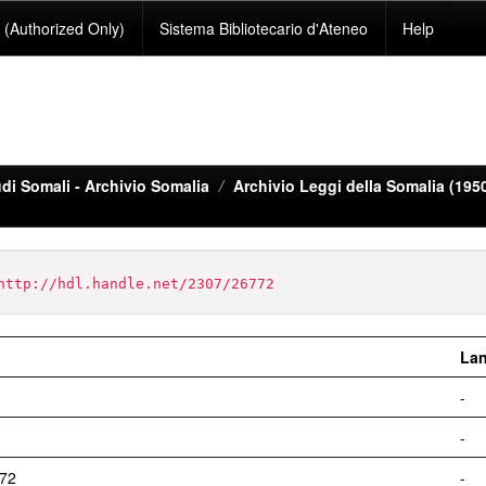
(Authorized Only)
Sistema Bibliotecario d'Ateneo
Help
di Somali - Archivio Somalia
Archivio Leggi della Somalia (195
http://hdl.handle.net/2307/26772
La
-
-
772
-