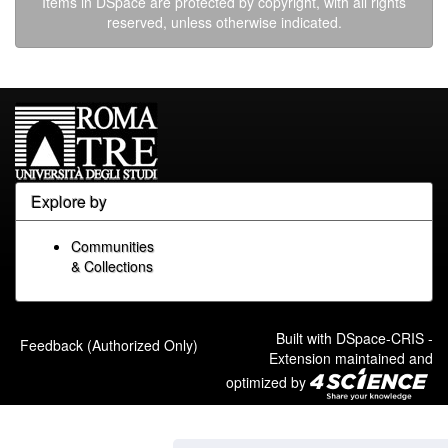
Items in DSpace are protected by copyright, with all rights
reserved, unless otherwise indicated.
Explore by
Communities
& Collections
Built with
DSpace-CRIS
-
Feedback (Authorized Only)
Extension maintained and
optimized by