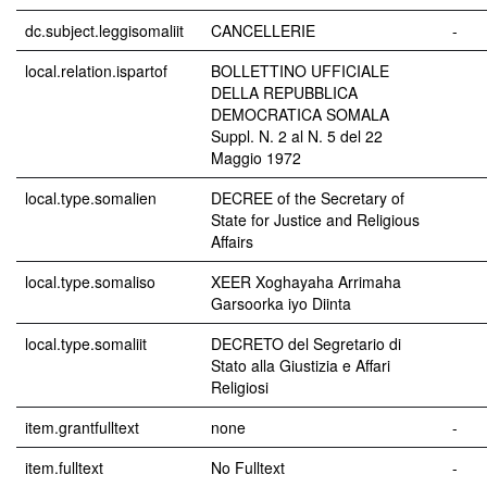
dc.subject.leggisomaliit
CANCELLERIE
-
local.relation.ispartof
BOLLETTINO UFFICIALE
DELLA REPUBBLICA
DEMOCRATICA SOMALA
Suppl. N. 2 al N. 5 del 22
Maggio 1972
local.type.somalien
DECREE of the Secretary of
State for Justice and Religious
Affairs
local.type.somaliso
XEER Xoghayaha Arrimaha
Garsoorka iyo Diinta
local.type.somaliit
DECRETO del Segretario di
Stato alla Giustizia e Affari
Religiosi
item.grantfulltext
none
-
item.fulltext
No Fulltext
-