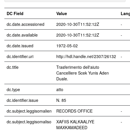
DC Field
Value
Lan
dc.date.accessioned
2020-10-30T11:52:12Z
-
dc.date.available
2020-10-30T11:52:12Z
-
dc.date.issued
1972-05-02
dc.identifier.uri
http://hdl.handle.net/2307/26132
-
dc.title
Trasferimento dell'aiuto
Cancelliere Scek Yunis Aden
Duale.
dc.type
atto
dc.identifier.issue
N. 85
dc.subject.leggisomalien
RECORDS OFFICE
-
dc.subject.leggisomaliso
XAFIIS KALKAALIYE
-
MAXKAMADEED