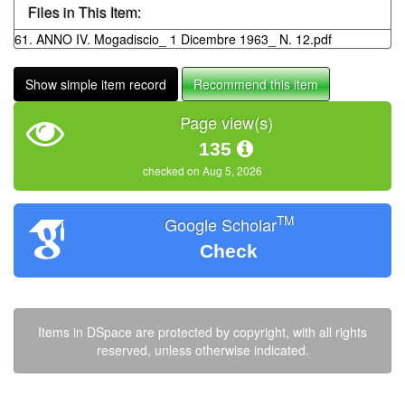
Files in This Item:
61. ANNO IV. Mogadiscio_ 1 Dicembre 1963_ N. 12.pdf
Show simple item record
Recommend this item
Page view(s)
135
checked on Aug 5, 2026
TM
Google Scholar
Check
Items in DSpace are protected by copyright, with all rights
reserved, unless otherwise indicated.