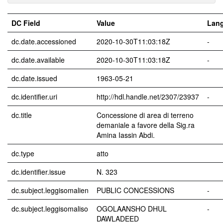
DC Field
Value
Lan
dc.date.accessioned
2020-10-30T11:03:18Z
-
dc.date.available
2020-10-30T11:03:18Z
-
dc.date.issued
1963-05-21
dc.identifier.uri
http://hdl.handle.net/2307/23937
-
dc.title
Concessione di area di terreno
demaniale a favore della Sig.ra
Amina Iassin Abdi.
dc.type
atto
dc.identifier.issue
N. 323
dc.subject.leggisomalien
PUBLIC CONCESSIONS
-
dc.subject.leggisomaliso
OGOLAANSHO DHUL
-
DAWLADEED