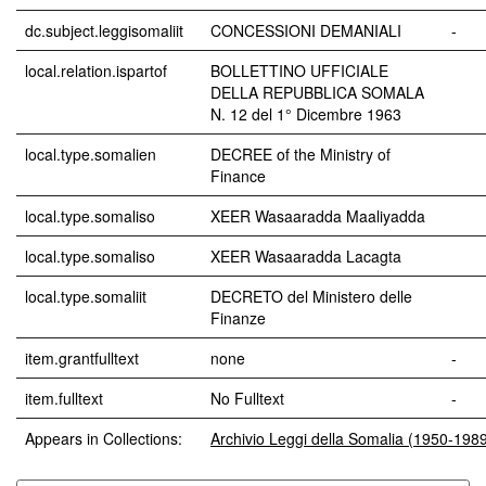
dc.subject.leggisomaliit
CONCESSIONI DEMANIALI
-
local.relation.ispartof
BOLLETTINO UFFICIALE
DELLA REPUBBLICA SOMALA
N. 12 del 1° Dicembre 1963
local.type.somalien
DECREE of the Ministry of
Finance
local.type.somaliso
XEER Wasaaradda Maaliyadda
local.type.somaliso
XEER Wasaaradda Lacagta
local.type.somaliit
DECRETO del Ministero delle
Finanze
item.grantfulltext
none
-
item.fulltext
No Fulltext
-
Appears in Collections:
Archivio Leggi della Somalia (1950-198