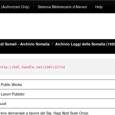
(Authorized Only)
Sistema Bibliotecario d'Ateneo
Help
di Somali - Archivio Somalia
Archivio Leggi della Somalia (195
http://hdl.handle.net/2307/22714
 Public Works
Lavori Pubblici
Guud
rreno demaniale a favore del Sig. Hagi Abdi Scek Omar.