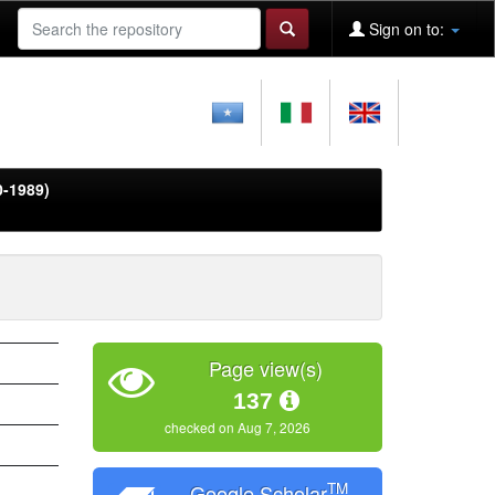
Sign on to:
0-1989)
Page view(s)
137
checked on Aug 7, 2026
TM
Google Scholar