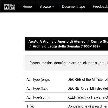
Skip
Home
Browse
Document type
Feedback 
navigation
ArcAdiA Archivio Aperto di Ateneo
Centro Stu
Archivio Leggi della Somalia (1950-1989)
Please use this identifier to cite or link to this item:
Act Type (eng):
DECREE of the Minister of
Act Type (ita):
DECRETO del Ministro dei 
Act Type(som):
XEER Wasiirka Hawlaha 
Title:
Concessione di area di te