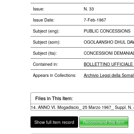
Issue:
N. 33
Issue Date:
7-Feb-1967
Subject (eng):
PUBLIC CONCESSIONS
Subject (som):
OGOLAANSHO DHUL DA
Subject (ita):
CONCESSIONI DEMANIAL
Contained in:
BOLLETTINO UFFICIALE D
Appears in Collections:
Archivio Leggi della Soma
Files in This Item:
14. ANNO VI. Mogadiscio_ 25 Marzo 1967_ Suppl. N. 4
Show full item record
Recommend this item