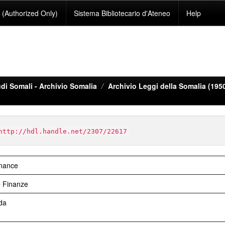
(Authorized Only)
Sistema Bibliotecario d'Ateneo
Help
di Somali - Archivio Somalia
Archivio Leggi della Somalia (195
http://hdl.handle.net/2307/22617
inance
e Finanze
da