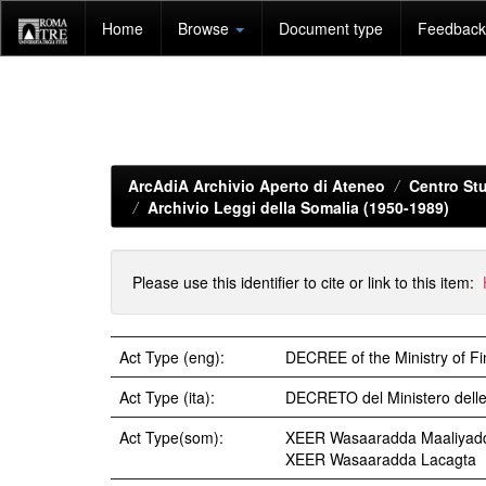
Skip
Home
Browse
Document type
Feedback 
navigation
ArcAdiA Archivio Aperto di Ateneo
Centro Stu
Archivio Leggi della Somalia (1950-1989)
Please use this identifier to cite or link to this item:
Act Type (eng):
DECREE of the Ministry of F
Act Type (ita):
DECRETO del Ministero dell
Act Type(som):
XEER Wasaaradda Maaliyad
XEER Wasaaradda Lacagta