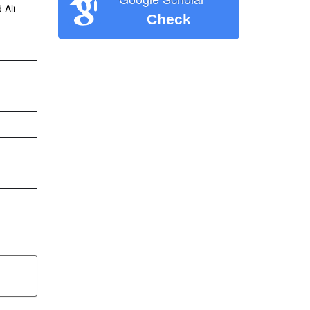
 Ali
Check