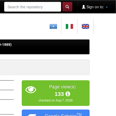
Sign on to:
0-1989)
Page view(s)
133
checked on Aug 7, 2026
TM
Google Scholar