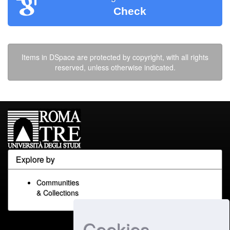
Check
Items in DSpace are protected by copyright, with all rights
reserved, unless otherwise indicated.
Explore by
Communities
& Collections
Cookies
Built with
DSpace-CRIS
-