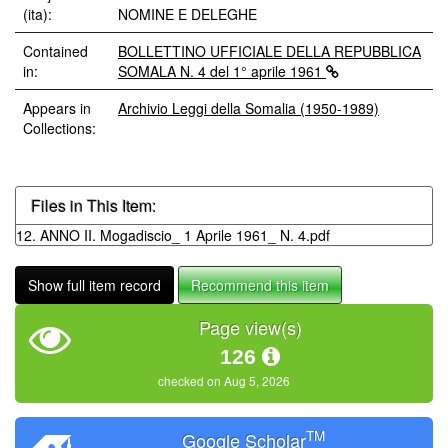
(ita):
NOMINE E DELEGHE
Contained
BOLLETTINO UFFICIALE DELLA REPUBBLICA
in:
SOMALA N. 4 del 1° aprile 1961
Appears in
Archivio Leggi della Somalia (1950-1989)
Collections:
Files in This Item:
12. ANNO II. Mogadiscio_ 1 Aprile 1961_ N. 4.pdf
Show full item record
Recommend this item
Page view(s)
126
checked on Aug 5, 2026
TM
Google Scholar