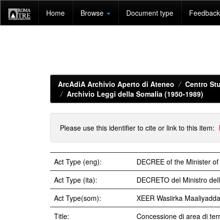
Skip
Home
Browse
Document type
Feedback 
navigation
ArcAdiA Archivio Aperto di Ateneo
Centro Stu
Archivio Leggi della Somalia (1950-1989)
Please use this identifier to cite or link to this item:
Act Type (eng):
DECREE of the Minister of
Act Type (ita):
DECRETO del Ministro del
Act Type(som):
XEER Wasiirka Maaliyadd
Title:
Concessione di area di te