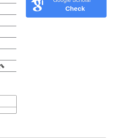
Check
6