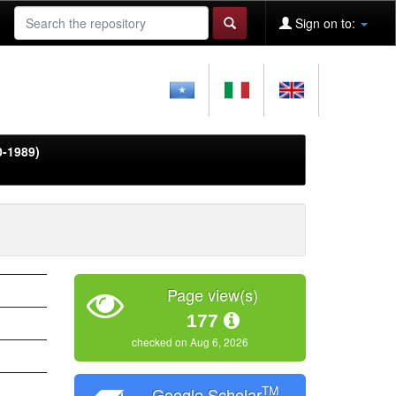
Sign on to:
0-1989)
Page view(s)
177
checked on Aug 6, 2026
TM
Google Scholar