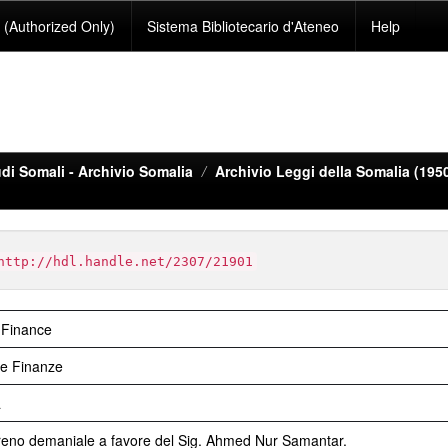
(Authorized Only)
Sistema Bibliotecario d'Ateneo
Help
di Somali - Archivio Somalia
Archivio Leggi della Somalia (195
http://hdl.handle.net/2307/21901
 Finance
le Finanze
a
rreno demaniale a favore del Sig. Ahmed Nur Samantar.