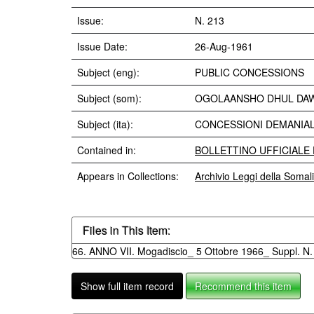
Issue:
N. 213
Issue Date:
26-Aug-1961
Subject (eng):
PUBLIC CONCESSIONS
Subject (som):
OGOLAANSHO DHUL DA
Subject (ita):
CONCESSIONI DEMANIAL
Contained in:
BOLLETTINO UFFICIALE DE
Appears in Collections:
Archivio Leggi della Somal
Files in This Item:
66. ANNO VII. Mogadiscio_ 5 Ottobre 1966_ Suppl. N. 
Show full item record
Recommend this item