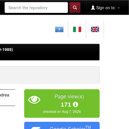
Sign on to:
0-1989)
ndrea
Page view(s)
171
checked on Aug 7, 2026
TM
Google Scholar