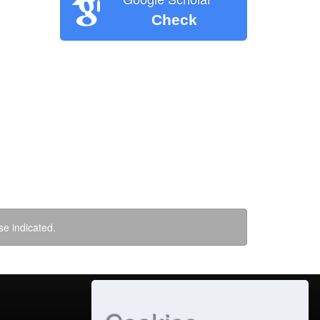
Check
se indicated.