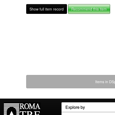
Show full item record
Recommend this item
Items in DSp
Explore by