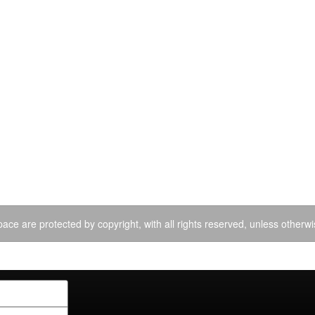
ace are protected by copyright, with all rights reserved, unless otherwi