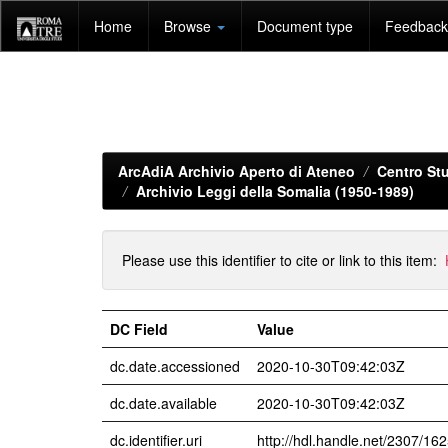
Skip
Home
Browse
Document type
Feedback 
navigation
ArcAdiA Archivio Aperto di Ateneo
Centro Stu
Archivio Leggi della Somalia (1950-1989)
Please use this identifier to cite or link to this item:
DC Field
Value
dc.date.accessioned
2020-10-30T09:42:03Z
dc.date.available
2020-10-30T09:42:03Z
dc.identifier.uri
http://hdl.handle.net/2307/16