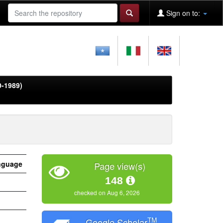
Sign on to:
0-1989)
nguage
Page view(s)
148
checked on Aug 6, 2026
TM
Google Scholar