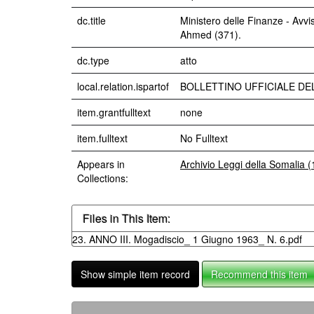
dc.title
Ministero delle Finanze - Av
Ahmed (371).
dc.type
atto
local.relation.ispartof
BOLLETTINO UFFICIALE DEL
item.grantfulltext
none
item.fulltext
No Fulltext
Appears in
Archivio Leggi della Somalia 
Collections:
Files in This Item:
23. ANNO III. Mogadiscio_ 1 Giugno 1963_ N. 6.pdf
Show simple item record
Recommend this item