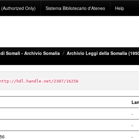
(Authorized Only)
Sistema Bibliotecario d'Ateneo
Help
di Somali - Archivio Somalia
Archivio Leggi della Somalia (195
http://hdl.handle.net/2307/16256
La
-
-
256
-