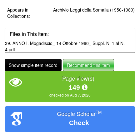
Appears in
Archivio Leggi della Somalia (1950-1989)
Collections:
Files in This Item:
39. ANNO I. Mogadiscio_ 14 Ottobre 1960_ Suppl. N. 1 al N.
4.pdf
Show simple item record
Recommend this item
Page view(s)
149
checked on Aug 7, 2026
TM
Google Scholar
Check