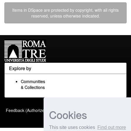
Items in DSpace are protected by copyright, with all rights
reserved, unless otherwise indicated.
Explore by
Communities
& Collections
Built with
DSpace-CRIS
-
Cookies
Feedback (Authorized Only)
Extension maintained and
optimized by
This site uses cookies
Find out more