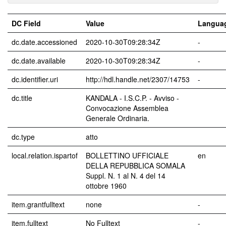
DC Field
Value
Langua
dc.date.accessioned
2020-10-30T09:28:34Z
-
dc.date.available
2020-10-30T09:28:34Z
-
dc.identifier.uri
http://hdl.handle.net/2307/14753
-
dc.title
KANDALA - I.S.C.P. - Avviso -
Convocazione Assemblea
Generale Ordinaria.
dc.type
atto
local.relation.ispartof
BOLLETTINO UFFICIALE
en
DELLA REPUBBLICA SOMALA
Suppl. N. 1 al N. 4 del 14
ottobre 1960
item.grantfulltext
none
-
item.fulltext
No Fulltext
-