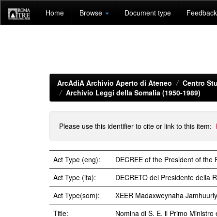
Skip
Home
Browse
Document type
Feedback 
navigation
ArcAdiA Archivio Aperto di Ateneo
Centro Stu
Archivio Leggi della Somalia (1950-1989)
Please use this identifier to cite or link to this item:
Act Type (eng):
DECREE of the President of the 
Act Type (ita):
DECRETO del Presidente della R
Act Type(som):
XEER Madaxweynaha Jamhuuri
Title:
Nomina di S. E. il Primo Ministro