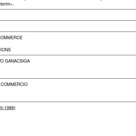
nterim».
 COMMERCE
IONS
YO GANACSIGA
E COMMERCIO
50-1989)