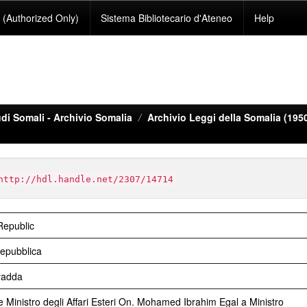
(Authorized Only)
Sistema Bibliotecario d'Ateneo
Help
di Somali - Archivio Somalia
Archivio Leggi della Somalia (195
http://hdl.handle.net/2307/14714
Republic
epubblica
yadda
 e Ministro degli Affari Esteri On. Mohamed Ibrahim Egal a Ministro