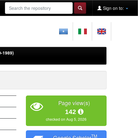
Sign on to:
0-1989)
Page view(s)
142
checked on Aug 5, 2026
TM
Google Scholar