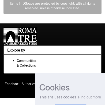
Items in DSpace are protected by copyright, with all rights
reserved, unless otherwise indicated.
Explore by
Communities
& Collections
Built with
DSpace-CRIS
-
Cookies
Feedback (Authorized Only)
Extension maintained and
optimized by
This site uses cookies
Find out more