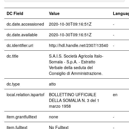
DC Field
Value
Langua
dc.date.accessioned
2020-10-30T09:16:51Z
-
dc.date.available
2020-10-30T09:16:51Z
-
dc.identifier.uri
http://hdl.handle.net/2307/13540
-
dc.title
S.A.I.S. Società Agricola Italo-
Somala - S.p.A. - Estratto
Verbale della seduta del
Consiglio di Amministrazione.
dc.type
atto
local.relation.ispartof
BOLLETTINO UFFICIALE
en
DELLA SOMALIA N. 3 del 1
marzo 1958
item.grantfulltext
none
-
item.fulltext
No Fulltext
-