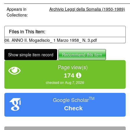
Appears in
Archivio Leggi della Somalia (1950-1989)
Collections:
Files in This Item:
06. ANNO II. Mogadiscio_ 1 Marzo 1958_ N. 3.pdf
Show simple item record
Recommend this item
Page view(s)
174
checked on Aug 7, 2026
TM
Google Scholar
Check