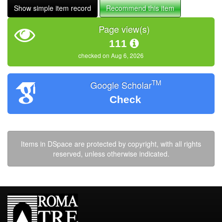
Show simple item record
Recommend this item
Page view(s)
111
checked on Aug 6, 2026
TM
Google Scholar
Check
Items in DSpace are protected by copyright, with all rights
reserved, unless otherwise indicated.