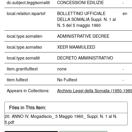
dc.subject.leggisomaliit
CONCESSIONI EDILIZIE
-
local.relation.ispartof
BOLLETTINO UFFICIALE
en
DELLA SOMALIA Suppl. N. 1 al
N. 5 del 5 maggio 1960
local.type.somalien
ADMINISTRATIVE DECREE
local.type.somaliso
XEER MAAMULEED
local.type.somaliit
DECRETO AMMINISTRATIVO
item.grantfulltext
none
-
item.fulltext
No Fulltext
-
Appears in Collections:
Archivio Leggi della Somalia (1950-198
Files in This Item:
20. ANNO IV. Mogadiscio_ 5 Maggio 1960_ Suppl. N. 1 al N.
5.pdf