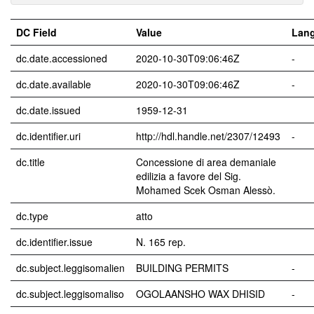
DC Field
Value
Lan
dc.date.accessioned
2020-10-30T09:06:46Z
-
dc.date.available
2020-10-30T09:06:46Z
-
dc.date.issued
1959-12-31
dc.identifier.uri
http://hdl.handle.net/2307/12493
-
dc.title
Concessione di area demaniale
edilizia a favore del Sig.
Mohamed Scek Osman Alessò.
dc.type
atto
dc.identifier.issue
N. 165 rep.
dc.subject.leggisomalien
BUILDING PERMITS
-
dc.subject.leggisomaliso
OGOLAANSHO WAX DHISID
-