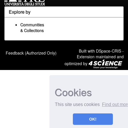
Explore by
Communities
& Collections
Built with
DSpace-CRIS
-
Feedback (Authorized Only)
Extension maintained and
optimized by
Cookies
This site uses cookies
Find out mor
OK!