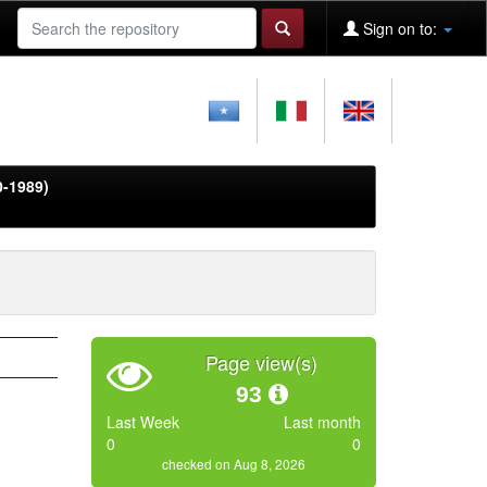
Sign on to:
0-1989)
Page view(s)
93
Last Week
Last month
0
0
checked on Aug 8, 2026