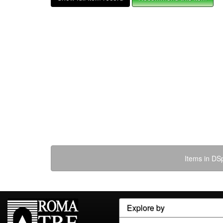
Items in DSp
Explore by