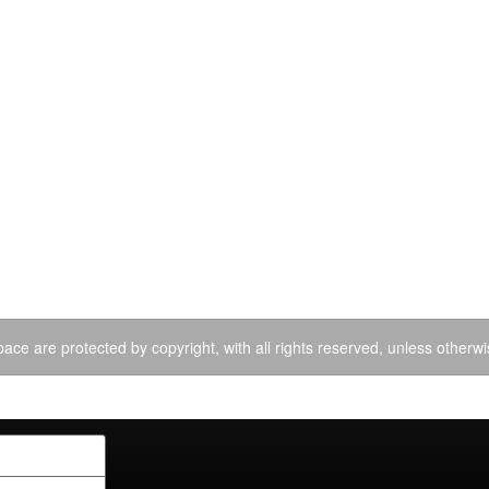
ace are protected by copyright, with all rights reserved, unless otherwi