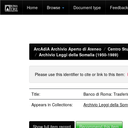
Skip
Home
Browse
Document type
Feedback 
navigation
ArcAdiA Archivio Aperto di Ateneo
Centro Stu
Archivio Leggi della Somalia (1950-1989)
Please use this identifier to cite or link to this item:
Title:
Banco di Roma: Trasferim
Appears in Collections:
Archivio Leggi della So
Show full item record
Recommend this item