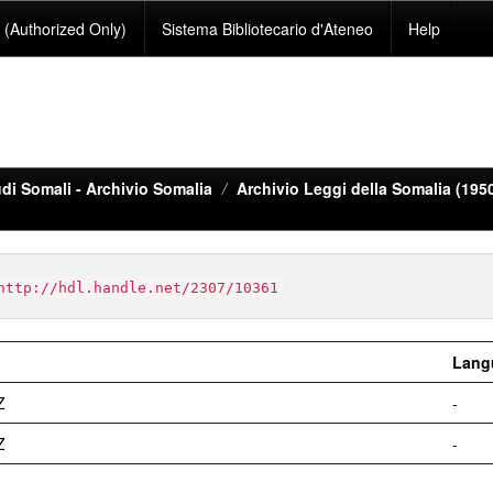
(Authorized Only)
Sistema Bibliotecario d'Ateneo
Help
di Somali - Archivio Somalia
Archivio Leggi della Somalia (195
http://hdl.handle.net/2307/10361
Lang
Z
-
Z
-