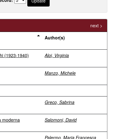
next >
Author(s)
cchi (1923-1940)
Aloi, Virginia
Manzo, Michele
Greco, Sabrina
età moderna
Salomoni, David
Palermo, Maria Francesca