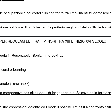
lle occupazioni e dei cortei : un confronto tra i movimenti studenteschi 
azione politica e dinamiche centro-periferia negli anni della difficile trans
PER REGULAM DEI FRATI MINORI TRA XIII E INIZIO XVI SECOLO
alogia in Rosenzweig, Benjamin e Levinas
 corsi e-learning
rientale (1948-1987)
cerca comparativa con gli studenti di Ingegneria e di Scienze della formaz
: le sue espressioni violente ed i modelli positivi. Tre casi a confronto : 