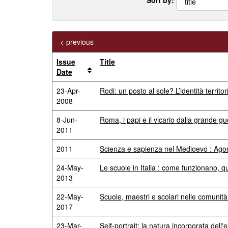
< previous
Issue
Title
Date
23-Apr-
Rodi: un posto al sole? L’identità territ
2008
8-Jun-
Roma, i papi e il vicario dalla grande gue
2011
2011
Scienza e sapienza nel Medioevo : Agos
24-May-
Le scuole in Italia : come funzionano, 
2013
22-May-
Scuole, maestri e scolari nelle comunit
2017
23-Mar-
Self-portrait: la natura incorporata dell'