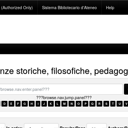
(Authorized Only)
Sistema Bibliotecario d'Ateneo
Help
nze storiche, filosofiche, pedago
se.nav.enter.panel???
???browse.nav.jump.panel???
D
E
F
G
H
I
J
K
L
M
N
O
P
Q
R
S
T
U
V
In order:
Results/Page
Authors/R