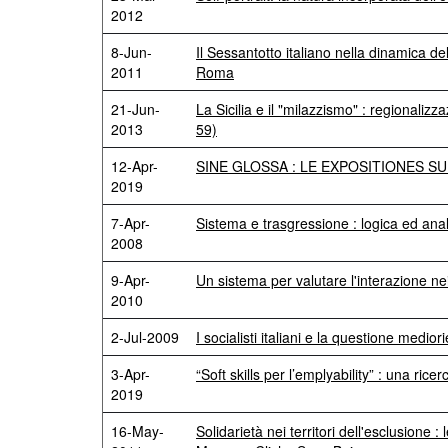
2012
8-Jun-
Il Sessantotto italiano nella dinamica de
2011
Roma
21-Jun-
La Sicilia e il "milazzismo" : regionalizz
2013
59)
12-Apr-
SINE GLOSSA : LE EXPOSITIONES SU
2019
7-Apr-
Sistema e trasgressione : logica ed an
2008
9-Apr-
Un sistema per valutare l'interazione nei
2010
2-Jul-2009
I socialisti italiani e la questione medio
3-Apr-
“Soft skills per l’emplyability” : una ri
2019
16-May-
Solidarietà nei territori dell'esclusione 