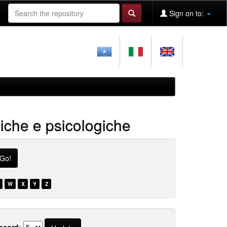
Sign on to:
giche e psicologiche
W
X
Y
Z
ecord: