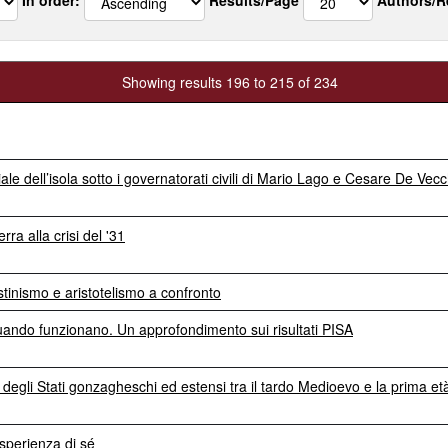
Showing results 196 to 215 of 234
oriale dell’isola sotto i governatorati civili di Mario Lago e Cesare De Ve
rra alla crisi del '31
tinismo e aristotelismo a confronto
quando funzionano. Un approfondimento sui risultati PISA
à degli Stati gonzagheschi ed estensi tra il tardo Medioevo e la prima 
esperienza di sé