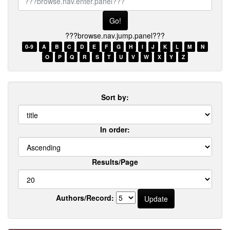
browse.nav.enter.panel???
???browse.nav.jump.panel???
0-9
A
B
C
D
E
F
G
H
I
J
K
L
M
N
O
P
Q
R
S
T
U
V
W
X
Y
Z
Sort by:
In order:
Results/Page
Authors/Record: