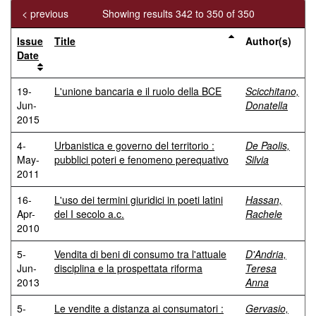
< previous
Showing results 342 to 350 of 350
Issue
Title
Author(s)
Date
19-
L'unione bancaria e il ruolo della BCE
Scicchitano,
Jun-
Donatella
2015
4-
Urbanistica e governo del territorio :
De Paolis,
May-
pubblici poteri e fenomeno perequativo
Silvia
2011
16-
L'uso dei termini giuridici in poeti latini
Hassan,
Apr-
del I secolo a.c.
Rachele
2010
5-
Vendita di beni di consumo tra l'attuale
D'Andria,
Jun-
disciplina e la prospettata riforma
Teresa
2013
Anna
5-
Le vendite a distanza ai consumatori :
Gervasio,