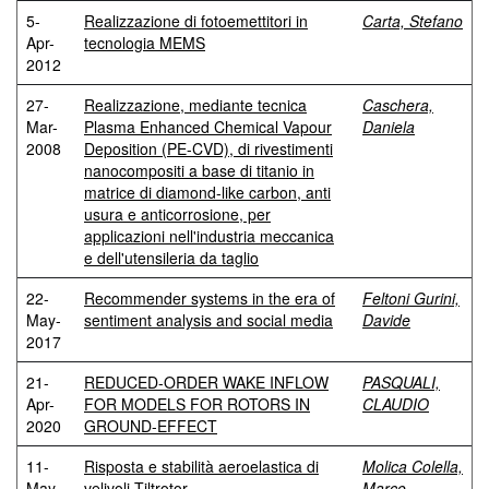
5-
Realizzazione di fotoemettitori in
Carta, Stefano
Apr-
tecnologia MEMS
2012
27-
Realizzazione, mediante tecnica
Caschera,
Mar-
Plasma Enhanced Chemical Vapour
Daniela
2008
Deposition (PE-CVD), di rivestimenti
nanocompositi a base di titanio in
matrice di diamond-like carbon, anti
usura e anticorrosione, per
applicazioni nell'industria meccanica
e dell'utensileria da taglio
22-
Recommender systems in the era of
Feltoni Gurini,
May-
sentiment analysis and social media
Davide
2017
21-
REDUCED-ORDER WAKE INFLOW
PASQUALI,
Apr-
FOR MODELS FOR ROTORS IN
CLAUDIO
2020
GROUND-EFFECT
11-
Risposta e stabilità aeroelastica di
Molica Colella,
May-
velivoli Tiltrotor
Marco