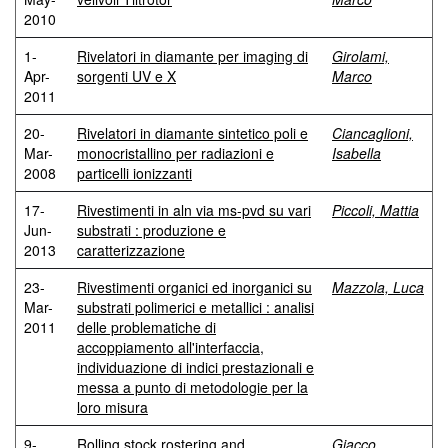
2010
1-
Rivelatori in diamante per imaging di
Girolami,
Apr-
sorgenti UV e X
Marco
2011
20-
Rivelatori in diamante sintetico poli e
Ciancaglioni,
Mar-
monocristallino per radiazioni e
Isabella
2008
particelli ionizzanti
17-
Rivestimenti in aln via ms-pvd su vari
Piccoli, Mattia
Jun-
substrati : produzione e
2013
caratterizzazione
23-
Rivestimenti organici ed inorganici su
Mazzola, Luca
Mar-
substrati polimerici e metallici : analisi
2011
delle problematiche di
accoppiamento all'interfaccia,
individuazione di indici prestazionali e
messa a punto di metodologie per la
loro misura
9-
Rolling stock rostering and
Giacco,