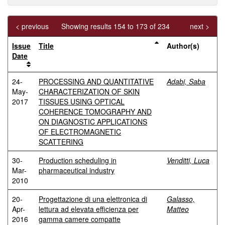
< previous
Showing results 154 to 173 of 234
next >
Issue
Title
Author(s)
Date
24-
PROCESSING AND QUANTITATIVE
Adabi, Saba
May-
CHARACTERIZATION OF SKIN
2017
TISSUES USING OPTICAL
COHERENCE TOMOGRAPHY AND
ON DIAGNOSTIC APPLICATIONS
OF ELECTROMAGNETIC
SCATTERING
30-
Production scheduling in
Venditti, Luca
Mar-
pharmaceutical industry
2010
20-
Progettazione di una elettronica di
Galasso,
Apr-
lettura ad elevata efficienza per
Matteo
2016
gamma camere compatte