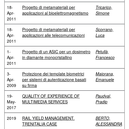
18-
Progetto di metamateriali per
Tricarico,
Apr-
applicazioni al bioelettromagnetismo
Simone
2011
18-
Progetto di metamateriali per
Scorrano,
Apr-
applicazioni alle telecomunicazioni
Luca
2011
1-
Progetto di un ASIC per un dosimetro
Petullà,
Apr-
in diamante monocristallino
Francesco
2011
3-
Protezione dei template biometrici
Maiorana,
Apr-
per sistemi di autenticazione basati
Emanuele
2009
su firma
19-
QUALITY OF EXPERIENCE OF
Paudyal,
May-
MULTIMEDIA SERVICES
Pradip
2017
2019
RAIL YIELD MANAGEMENT.
BERTO,
TRENITALIA CASE
ALESSANDRA