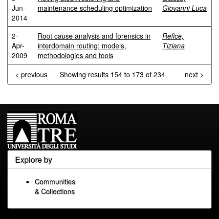
Jun-
maintenance scheduling optimization
Giovanni Luca
2014
2-
Root cause analysis and forensics in
Refice,
Apr-
interdomain routing: models,
Tiziana
2009
methodologies and tools
< previous
Showing results 154 to 173 of 234
next >
Explore by
Communities
& Collections