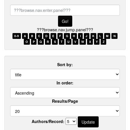
???
browse.nav.enter.panel???
???browse.nav.jump.panel???
0-9
A
B
C
D
E
F
G
H
I
J
K
L
M
N
O
P
Q
R
S
T
U
V
W
X
Y
Z
Sort by:
In order:
Results/Page
Authors/Record: