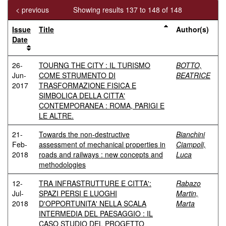
< previous
Showing results 137 to 148 of 148
Issue
Title
Author(s)
Date
26-
TOURNG THE CITY : IL TURISMO
BOTTO,
Jun-
COME STRUMENTO DI
BEATRICE
2017
TRASFORMAZIONE FISICA E
SIMBOLICA DELLA CITTA'
CONTEMPORANEA : ROMA, PARIGI E
LE ALTRE.
21-
Towards the non-destructive
Bianchini
Feb-
assessment of mechanical properties in
Ciampoli,
2018
roads and railways : new concepts and
Luca
methodologies
12-
TRA INFRASTRUTTURE E CITTA':
Rabazo
Jul-
SPAZI PERSI E LUOGHI
Martin,
2018
D'OPPORTUNITA' NELLA SCALA
Marta
INTERMEDIA DEL PAESAGGIO : IL
CASO STUDIO DEL PROGETTO