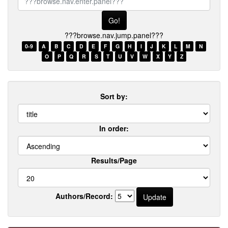
browse.nav.enter.panel???
???browse.nav.jump.panel???
0-9
A
B
C
D
E
F
G
H
I
J
K
L
M
N
O
P
Q
R
S
T
U
V
W
X
Y
Z
Sort by:
In order:
Results/Page
Authors/Record: