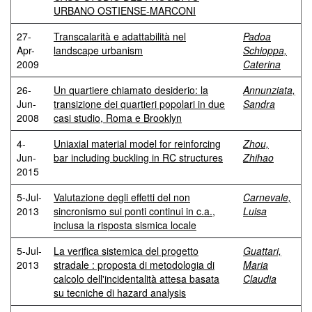
URBANO OSTIENSE-MARCONI
27-
Transcalarità e adattabilità nel
Padoa
Apr-
landscape urbanism
Schioppa,
2009
Caterina
26-
Un quartiere chiamato desiderio: la
Annunziata,
Jun-
transizione dei quartieri popolari in due
Sandra
2008
casi studio, Roma e Brooklyn
4-
Uniaxial material model for reinforcing
Zhou,
Jun-
bar including buckling in RC structures
Zhihao
2015
5-Jul-
Valutazione degli effetti del non
Carnevale,
2013
sincronismo sui ponti continui in c.a.,
Luisa
inclusa la risposta sismica locale
5-Jul-
La verifica sistemica del progetto
Guattari,
2013
stradale : proposta di metodologia di
Maria
calcolo dell'incidentalità attesa basata
Claudia
su tecniche di hazard analysis