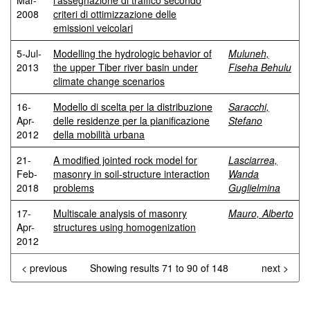
Mar-
l'assegnazione di traffico secondo
2008
criteri di ottimizzazione delle
emissioni veicolari
5-Jul-
Modelling the hydrologic behavior of
Muluneh,
2013
the upper Tiber river basin under
Fiseha Behulu
climate change scenarios
16-
Modello di scelta per la distribuzione
Saracchi,
Apr-
delle residenze per la pianificazione
Stefano
2012
della mobilità urbana
21-
A modified jointed rock model for
Lasciarrea,
Feb-
masonry in soil-structure interaction
Wanda
2018
problems
Guglielmina
17-
Multiscale analysis of masonry
Mauro, Alberto
Apr-
structures using homogenization
2012
< previous
Showing results 71 to 90 of 148
next >