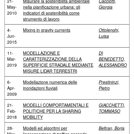
21-
Misurare la sostenibilità ambientale
Cacciotti,
May-
nella pianificazione urbana: gli
Giorgia
2010
indicatori di sostenibilità come
strumento di lavoro
4-
Mixing in gravity currents
Ottolenghi,
Jun-
Luisa
2015
11-
MODELLAZIONE E
DI
Mar-
CARATTERIZZAZIONE DELLA
BENEDETTO,
2019
SUPERFICIE STRADALE MEDIANTE
ALESSANDRO
MISURE LIDAR TERRESTRI
6-
Modellazione numerica delle
Prestininzi,
Apr-
inondazioni fluviali
Pietro
2009
21-
MODELLI COMPORTAMENTALI E
GIACCHETTI,
Feb-
POLITICHE PER LA SHARING
TOMMASO
2018
MOBILITY
28-
Modelli ed algoritmi per
Beltran, Borja