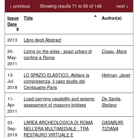
< previous
Showing results 71 to 90 of 148
next >
Issue
Title
Author(s)
Date
2013
Libro degli Abstract
20-
Living on the edge : spazi urbani di
Cossu, Mara
May-
confine a Roma
2011
13-
LO SPAZIO ELASTICO. Abitare la
Hetman, Janet
Jul-
compresenza, il caso studio del
2018
Centquatre-Paris
11-
Load-carrying capability and seismic
De Santis,
Apr-
assessment of masonry bridges
Stefano
2011
23-
L’AREA ARCHEOLOGICA DI ROMA
CASABURI,
Sep-
NELL’ERA MULTIMEDIALE : TRA
TIZIANA
2019
RESTAURO VIRTUALE E