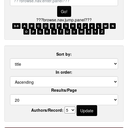
browse.nav.enter.panel???
???browse.nav.jump.panel???
0-9
A
B
C
D
E
F
G
H
I
J
K
L
M
N
O
P
Q
R
S
T
U
V
W
X
Y
Z
Sort by:
In order:
Results/Page
Authors/Record: