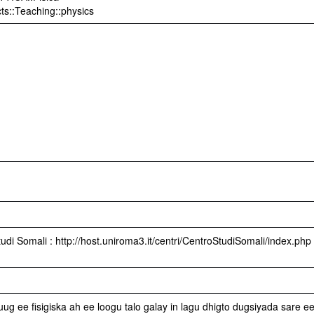
cts::Teaching::physics
tudi Somali : http://host.uniroma3.it/centri/CentroStudiSomali/index.php
ug ee fisigiska ah ee loogu talo galay in lagu dhigto dugsiyada sare e