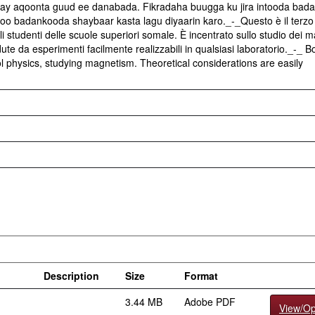
y aqoonta guud ee danabada. Fikradaha buugga ku jira intooda bad
oo badankooda shaybaar kasta lagu diyaarin karo._-_Questo è il terzo
 agli studenti delle scuole superiori somale. È incentrato sullo studio dei m
te da esperimenti facilmente realizzabili in qualsiasi laboratorio._-_ B
ool physics, studying magnetism. Theoretical considerations are easily
Description
Size
Format
3.44 MB
Adobe PDF
View/O