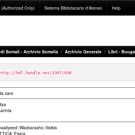
(Authorized Only)
Sistema Bibliotecario d'Ateneo
Help
di Somali - Archivio Somalia
Archivio Generale
Libri - Buug
http://hdl.handle.net/2307/930
da sare
iya
arinta
aliyeed::Waxbarasho::fiisikis
TTICA::Fisica