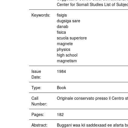
Center for Somali Studies List of Subje
Keywords:
fisigis
dugsiga sare
danab
fisica
scuola superiore
magnete
physics
high school
magnetism
Issue
1984
Date:
Type:
Book
Call
Originale conservato presso il Centro s
Number:
Pages:
182
Abstract:
Buggani waa kii saddexaad ee afarta bu