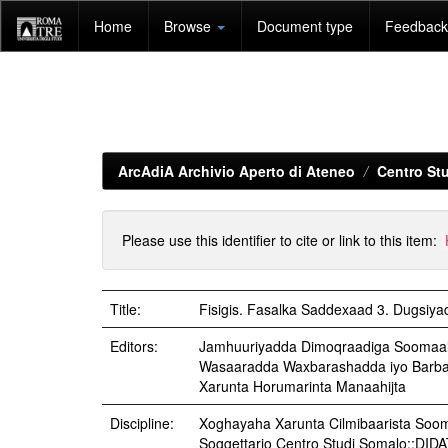
Skip
Home
Browse
Document type
Feedback 
navigation
ArcAdiA Archivio Aperto di Ateneo
Centro Stu
Please use this identifier to cite or link to this item:
Title:
Fisigis. Fasalka Saddexaad 3. Dugsiya
Editors:
Jamhuuriyadda Dimoqraadiga Soomaal
Wasaaradda Waxbarashadda iyo Barba
Xarunta Horumarinta Manaahijta
Discipline:
Xoghayaha Xarunta Cilmibaarista Sooma
Soggettario Centro Studi Somalo::DIDA