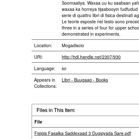
Soomaaliya. Waxaa uu ku saabsan yaha
waxaa ka horreya tijaabooyin fudfudud 
serie di quattro libri di fisica destinati
Le teorie esposte nel testo sono precedu
three in a series of four for upper sch
demonstrated in experiments.
Location:
Mogadiscio
URI:
http://hdl.handle.net/2307/930
Language:
so
Appears in
Libri - Buugaag - Books
Collections:
Files in This Item:
File
Fisigis Fasalka Saddexaad 3 Dugsiyada Sare.pdf