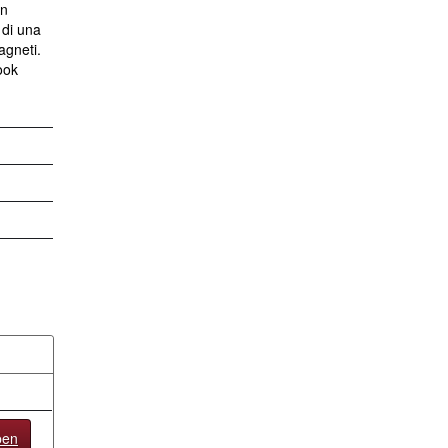
an
 di una
agneti.
ook
pen