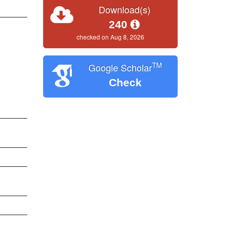
Download(s)
240
checked on Aug 8, 2026
TM
Google Scholar
Check
e