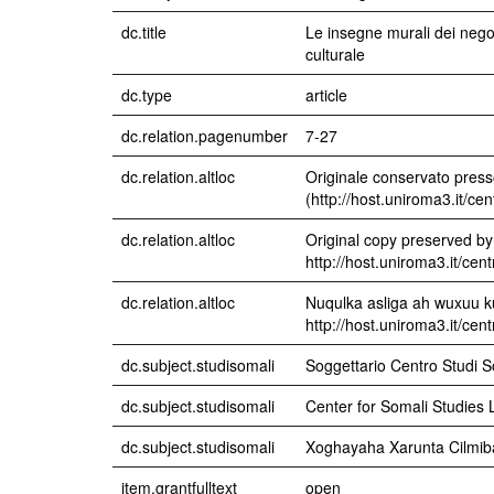
dc.title
Le insegne murali dei nego
culturale
dc.type
article
dc.relation.pagenumber
7-27
dc.relation.altloc
Originale conservato press
(http://host.uniroma3.it/ce
dc.relation.altloc
Original copy preserved by
http://host.uniroma3.it/cen
dc.relation.altloc
Nuqulka asliga ah wuxuu k
http://host.uniroma3.it/cen
dc.subject.studisomali
Soggettario Centro Studi
dc.subject.studisomali
Center for Somali Studies L
dc.subject.studisomali
Xoghayaha Xarunta Cilmib
item.grantfulltext
open