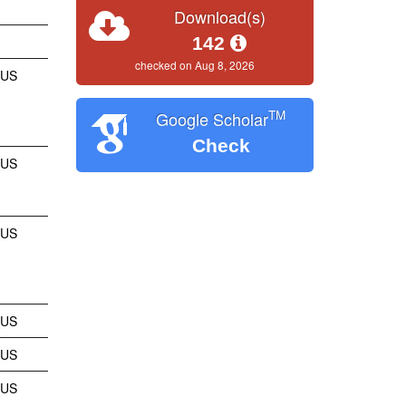
Download(s)
142
checked on Aug 8, 2026
_US
TM
Google Scholar
Check
_US
_US
_US
_US
_US