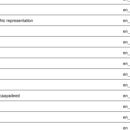
en
phic representation
en
en
en
en
en
en
en
dacaayadeed
en
en
en
en