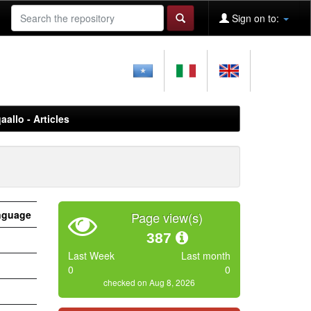
Sign on to:
aallo - Articles
nguage
Page view(s)
387
Last Week
Last month
0
0
checked on Aug 8, 2026