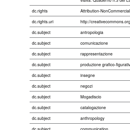
visiva. Quaderno n.3 del La
dc.rights
Attribution-NonCommercial
dc.rights.uri
http://creativecommons.org
dc.subject
antropologia
dc.subject
comunicazione
dc.subject
rappresentazione
dc.subject
produzione grafico-figurati
dc.subject
insegne
dc.subject
negozi
dc.subject
Mogadiscio
dc.subject
catalogazione
dc.subject
anthropology
dc.subject
communication