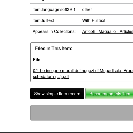
item.languageiso639-1
other
item.fulltext
With Fulltext
Appears in Collections:
Articoli - Maqaallo - Article
Files in This Item:
File
02_Le insegne murali dei negozi di Mogadiscio_Prop
schedatura (...).pdf
Show simple item record
Recommend this item