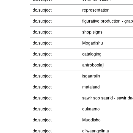
dc.subject
representation
dc.subject
figurative production - gra
dc.subject
shop signs
dc.subject
Mogadishu
dc.subject
cataloging
dc.subject
antroboolaji
dc.subject
isgaarsiin
dc.subject
matalaad
dc.subject
sawir soo saarid - sawir 
dc.subject
dukaamo
dc.subject
Muqdisho
dc.subject
diiwaangelinta