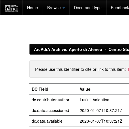
Skip
Home
Browse
Document type
Feedback 
navigation
ArcAdiA Archivio Aperto di Ateneo
Centro Stu
Please use this identifier to cite or link to this item:
DC Field
Value
dc.contributor.author
Lusini, Valentina
dc.date.accessioned
2020-01-07T10:37:21Z
dc.date.available
2020-01-07T10:37:21Z