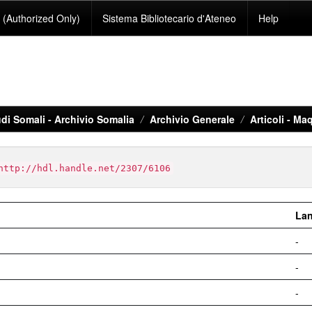
(Authorized Only)
Sistema Bibliotecario d'Ateneo
Help
di Somali - Archivio Somalia
Archivio Generale
Articoli - Maq
http://hdl.handle.net/2307/6106
La
-
-
-