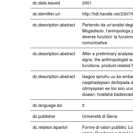
dc.date.issued
2001
dc.identifier.uri
http://hdl.handle.net/2307
dc.description.abstract
Partendo da un'analisi degli
Mogadiscio, l'antropologa 
diverse funzioni: la funzio
comunicativa.
dc.description.abstract
After a preliminary analysi
signs, the anthropologist s
functions: product-related 
dc.description.abstract
Isagoo qoruhu uu ka amba
naqshadaysan derbiyada d
cilmiyaysan ee loo soo ur
duwan: howlaha badeecadd
dc.language.iso
it
dc.publisher
Università di Siena
dc.relation.ispartof
Forme di valori pubblici. L