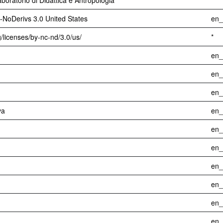
boratorio di Didattica e Antropologia
-NoDerivs 3.0 United States
en
/licenses/by-nc-nd/3.0/us/
*
en
en
en
va
en
en
en
en
en
en
en