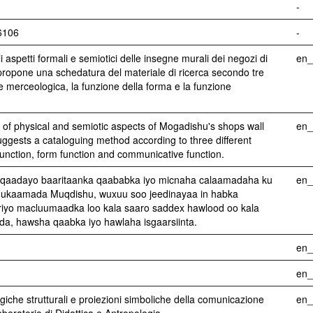
-
/6106
-
 aspetti formali e semiotici delle insegne murali dei negozi di
en
propone una schedatura del materiale di ricerca secondo tre
ne merceologica, la funzione della forma e la funzione
s of physical and semiotic aspects of Mogadishu's shops wall
en
uggests a cataloguing method according to three different
function, form function and communicative function.
qaadayo baaritaanka qaababka iyo micnaha calaamadaha ku
en
ukaamada Muqdishu, wuxuu soo jeedinayaa in habka
uriyo macluumaadka loo kala saaro saddex hawlood oo kala
a, hawsha qaabka iyo hawlaha isgaarsiinta.
en
en
ogiche strutturali e proiezioni simboliche della comunicazione
en