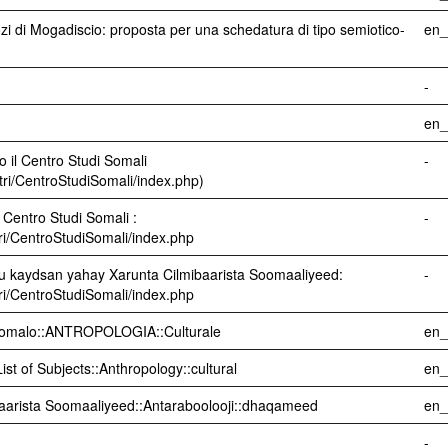
zi di Mogadiscio: proposta per una schedatura di tipo semiotico-
en
-
en
o il Centro Studi Somali
-
ntri/CentroStudiSomali/index.php)
 Centro Studi Somali :
-
tri/CentroStudiSomali/index.php
u kaydsan yahay Xarunta Cilmibaarista Soomaaliyeed:
-
tri/CentroStudiSomali/index.php
 Somalo::ANTROPOLOGIA::Culturale
en
ist of Subjects::Anthropology::cultural
en
aarista Soomaaliyeed::Antaraboolooji::dhaqameed
en
-