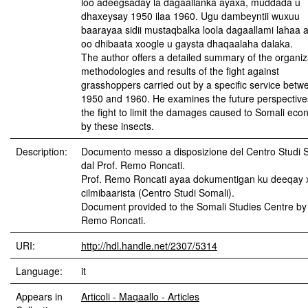
loo adeegsaday la dagaallanka ayaxa, muddada u
dhaxeysay 1950 ilaa 1960. Ugu dambeyntii wuxuu
baarayaa sidii mustaqbalka loola dagaallami lahaa 
oo dhibaata xoogle u gaysta dhaqaalaha dalaka.
The author offers a detailed summary of the organiz
methodologies and results of the fight against
grasshoppers carried out by a specific service betw
1950 and 1960. He examines the future perspective
the fight to limit the damages caused to Somali ec
by these insects.
Description:
Documento messo a disposizione del Centro Studi 
dal Prof. Remo Roncati.
Prof. Remo Roncati ayaa dokumentigan ku deeqay 
cilmibaarista (Centro Studi Somali).
Document provided to the Somali Studies Centre by 
Remo Roncati.
URI:
http://hdl.handle.net/2307/5314
Language:
it
Appears in
Articoli - Maqaallo - Articles