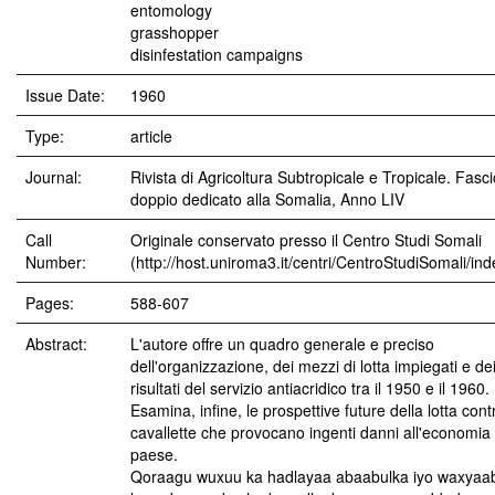
entomology
grasshopper
disinfestation campaigns
Issue Date:
1960
Type:
article
Journal:
Rivista di Agricoltura Subtropicale e Tropicale. Fasci
doppio dedicato alla Somalia, Anno LIV
Call
Originale conservato presso il Centro Studi Somali
Number:
(http://host.uniroma3.it/centri/CentroStudiSomali/in
Pages:
588-607
Abstract:
L'autore offre un quadro generale e preciso
dell'organizzazione, dei mezzi di lotta impiegati e de
risultati del servizio antiacridico tra il 1950 e il 1960.
Esamina, infine, le prospettive future della lotta cont
cavallette che provocano ingenti danni all'economia 
paese.
Qoraagu wuxuu ka hadlayaa abaabulka iyo waxyaa