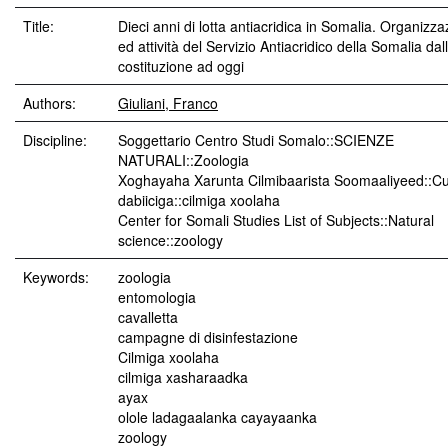
Title:
Dieci anni di lotta antiacridica in Somalia. Organizz
ed attività del Servizio Antiacridico della Somalia dal
costituzione ad oggi
Authors:
Giuliani, Franco
Discipline:
Soggettario Centro Studi Somalo::SCIENZE
NATURALI::Zoologia
Xoghayaha Xarunta Cilmibaarista Soomaaliyeed::Cu
dabiiciga::cilmiga xoolaha
Center for Somali Studies List of Subjects::Natural
science::zoology
Keywords:
zoologia
entomologia
cavalletta
campagne di disinfestazione
Cilmiga xoolaha
cilmiga xasharaadka
ayax
olole ladagaalanka cayayaanka
zoology