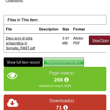
Collections:
Files in This Item:
File
Description
Size
Format
Dieci anni di lotta
3.97
Adobe
View/Open
antiacridica in
MB
PDF
Somalia_RAST.pdf
Show full item record
Recommend this item
Page view(s)
288
checked on Aug 8, 2026
Download(s)
71