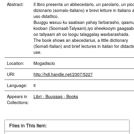
Abstract:
Il libro presenta un abbecedario, un parolario, un pic
dizionario (somalo-italiano) e brevi letture in italiano 
uso didattico.
Buuggu waxuu ku saabsan yahay farbarasho, qaam
kooban (Soomaali-Talyaani),iyo sheekooyin gaagaa
oo taliyaani ah oo loogu talaggalay waxbarashada.
The book shows an abecedarius, a little dictionary
(Somali-Italian) and brief lectures in italian for didacti
use.
Location:
Mogadiscio
URI:
http://hdl.handle.net/2307/5227
Language:
it
Appears in
Libri - Buugaag - Books
Collections:
Files in This Item: