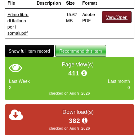
File
Description
Size
Format
Primo libro
15.67
Adobe
View/Open
di italiano
MB
PDF
per i
somali.pdf
Show full item record
Recommend this item
Page view(s)
411
Last Week
Last month
2
0
checked on Aug 9, 2026
Download(s)
382
checked on Aug 9, 2026