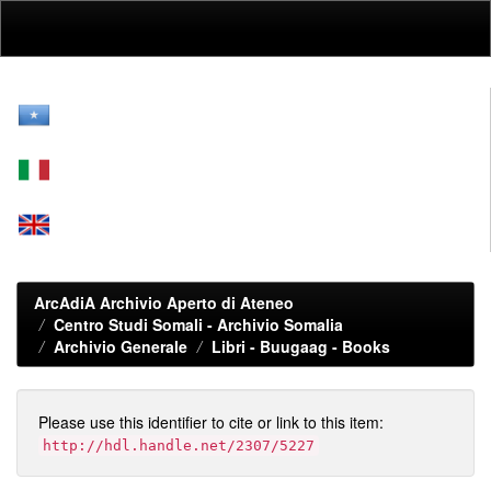
Skip
navigation
ArcAdiA Archivio Aperto di Ateneo
Centro Studi Somali - Archivio Somalia
Archivio Generale
Libri - Buugaag - Books
Please use this identifier to cite or link to this item:
http://hdl.handle.net/2307/5227