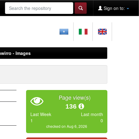
Sign on to:
awirro - Images
Page view(s)
136
Last Week
Last month
1
0
checked on Aug 6, 2026