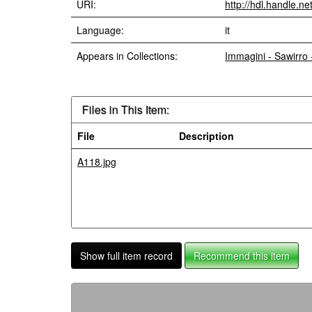
URI:
http://hdl.handle.n
Language:
it
Appears in Collections:
Immagini - Sawirro
Files in This Item:
File
Description
A118.jpg
Show full item record
Recommend this item