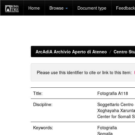
Skip
Home
Browse
Document type
Feedback 
navigation
ArcAdiA Archivio Aperto di Ateneo
Centro Stu
Please use this identifier to cite or link to this item:
Title:
Fotografia A118
Discipline:
Soggettario Centr
Xoghayaha Xarunta C
Center for Somali St
Keywords:
Fotografia
Somalia