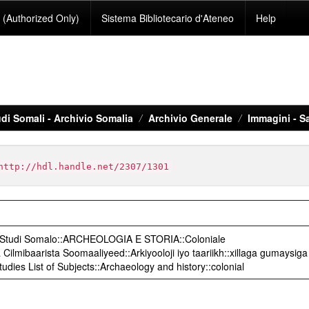
(Authorized Only)
Sistema Bibliotecario d'Ateneo
Help
di Somali - Archivio Somalia
Archivio Generale
Immagini - S
http://hdl.handle.net/2307/1301
o Studi Somalo::ARCHEOLOGIA E STORIA::Coloniale
ilmibaarista Soomaaliyeed::Arkiyooloji iyo taariikh::xillaga gumaysiga
udies List of Subjects::Archaeology and history::colonial