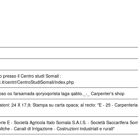
 presso il Centro studi Somali :
3.it/centri/CentroStudiSomali/index.php
oso oo farsamada qoryoqorista laga qabto._-_ Carpenter's shop
oni: 24 X 17,9; Stampa su carta opaca; al recto: "E - 25 - Carpenteria
rie E - Società Agricola Italo Somala S.A.I.S. - Società Saccarifera So
iche - Canali di Irrigazione - Costruzioni industriali e rurali"