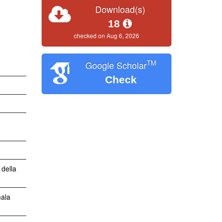
Download(s)
18
checked on Aug 6, 2026
TM
Google Scholar
Check
 della
mala