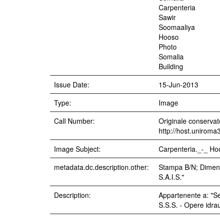
Carpenteria
Sawir
Soomaaliya
Hooso
Photo
Somalia
Building
Issue Date:
15-Jun-2013
Type:
Image
Call Number:
Originale conservato
http://host.uniroma
Image Subject:
Carpenteria._-_ Ho
metadata.dc.description.other:
Stampa B/N; Dimensi
S.A.I.S."
Description:
Appartenente a: "Se
S.S.S. - Opere idraul